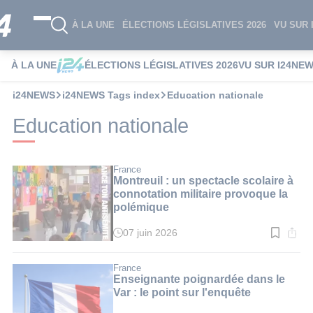
À LA UNE
ÉLECTIONS LÉGISLATIVES 2026
VU SUR 
À LA UNE
ÉLECTIONS LÉGISLATIVES 2026
VU SUR I24NE
i24NEWS
i24NEWS Tags index
Education nationale
Education nationale
France
Montreuil : un spectacle scolaire à
connotation militaire provoque la
polémique
07 juin 2026
Temps
de
lecture
:
France
4
Enseignante poignardée dans le
min.
Var : le point sur l'enquête