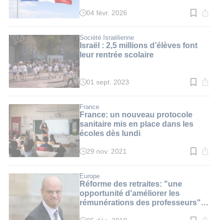
04 févr. 2026
Temps
de
lecture
:
Société Israélienne
3
Israël : 2,5 millions d’élèves font
min.
leur rentrée scolaire
01 sept. 2023
Temps
de
lecture
:
France
3
France: un nouveau protocole
min.
sanitaire mis en place dans les
écoles dès lundi
29 nov. 2021
Temps
de
lecture
:
Europe
2
Réforme des retraites: "une
min.
opportunité d'améliorer les
rémunérations des professeurs"
(J-M. Blanquer sur i24NEWS)