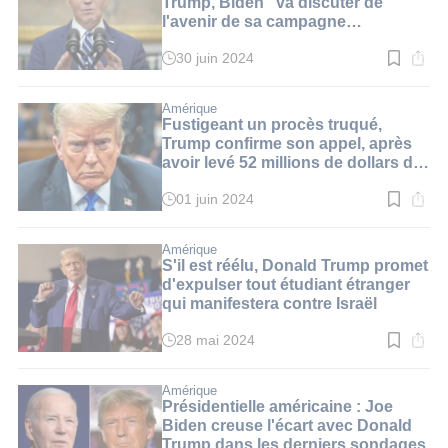
Trump, Biden "va discuter de
l'avenir de sa campagne
présidentielle" avec sa famille
(médias)
30 juin 2024
Temps
de
lecture
:
Amérique
2
Fustigeant un procès truqué,
min.
Trump confirme son appel, après
avoir levé 52 millions de dollars de
dons
01 juin 2024
Temps
de
lecture
:
Amérique
2
S'il est réélu, Donald Trump promet
min.
d'expulser tout étudiant étranger
qui manifestera contre Israël
28 mai 2024
Temps
de
lecture
:
Amérique
2
Présidentielle américaine : Joe
min.
Biden creuse l'écart avec Donald
Trump dans les derniers sondages