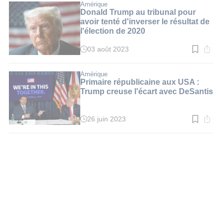
:
Amérique
3
Donald Trump au tribunal pour
min.
avoir tenté d'inverser le résultat de
l'élection de 2020
03 août 2023
Temps
de
lecture
:
Amérique
3
Primaire républicaine aux USA :
min.
Trump creuse l'écart avec DeSantis
26 juin 2023
Temps
de
lecture
:
3
min.