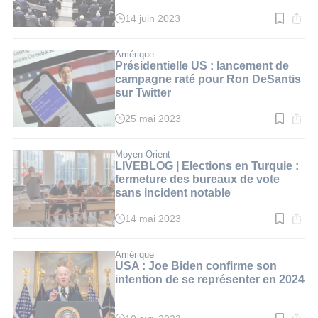
14 juin 2023
Temps
de
lecture
:
Amérique
3
Présidentielle US : lancement de
min.
campagne raté pour Ron DeSantis
sur Twitter
25 mai 2023
Temps
de
lecture
:
Moyen-Orient
2
LIVEBLOG | Elections en Turquie :
min.
fermeture des bureaux de vote
sans incident notable
14 mai 2023
Temps
de
lecture
:
Amérique
2
USA : Joe Biden confirme son
min.
intention de se représenter en 2024