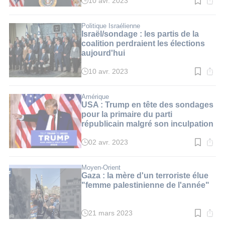
10 avr. 2023
Temps
de
lecture
:
Politique Israélienne
2
Israël/sondage : les partis de la
min.
coalition perdraient les élections
aujourd'hui
10 avr. 2023
Temps
de
lecture
:
Amérique
3
USA : Trump en tête des sondages
min.
pour la primaire du parti
républicain malgré son inculpation
02 avr. 2023
Temps
de
lecture
:
Moyen-Orient
3
Gaza : la mère d'un terroriste élue
min.
"femme palestinienne de l'année"
21 mars 2023
Temps
de