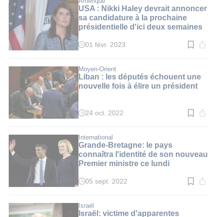
Amérique
2
USA : Nikki Haley devrait annoncer
min.
sa candidature à la prochaine
présidentielle d'ici deux semaines
01 févr. 2023
Temps
de
lecture
:
Moyen-Orient
4
Liban : les députés échouent une
min.
nouvelle fois à élire un président
24 oct. 2022
Temps
de
lecture
:
International
3
Grande-Bretagne: le pays
min.
connaîtra l'identité de son nouveau
Premier ministre ce lundi
05 sept. 2022
Temps
de
lecture
:
Israël
3
Israël: victime d'apparentes