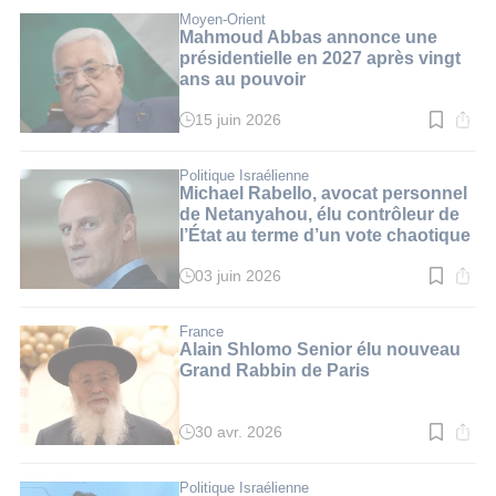
lecture
:
Moyen-Orient
3
Mahmoud Abbas annonce une
min.
présidentielle en 2027 après vingt
ans au pouvoir
15 juin 2026
Temps
de
lecture
:
Politique Israélienne
3
Michael Rabello, avocat personnel
min.
de Netanyahou, élu contrôleur de
l’État au terme d’un vote chaotique
03 juin 2026
Temps
de
lecture
:
France
3
Alain Shlomo Senior élu nouveau
min.
Grand Rabbin de Paris
30 avr. 2026
Temps
de
lecture
:
Politique Israélienne