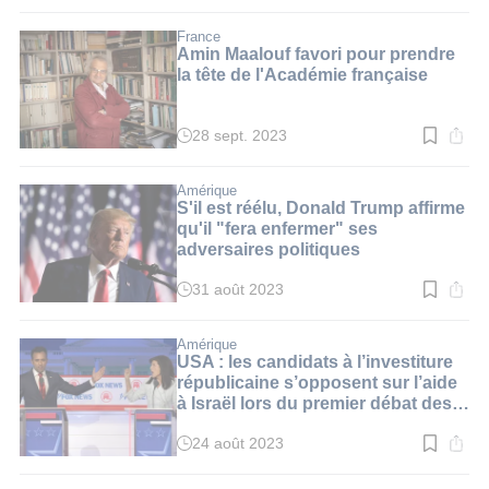
de
lecture
:
France
3
Amin Maalouf favori pour prendre
min.
la tête de l'Académie française
28 sept. 2023
Temps
de
lecture
:
Amérique
2
S'il est réélu, Donald Trump affirme
min.
qu'il "fera enfermer" ses
adversaires politiques
31 août 2023
Temps
de
lecture
:
Amérique
2
USA : les candidats à l’investiture
min.
républicaine s’opposent sur l’aide
à Israël lors du premier débat des
primaires
24 août 2023
Temps
de
lecture