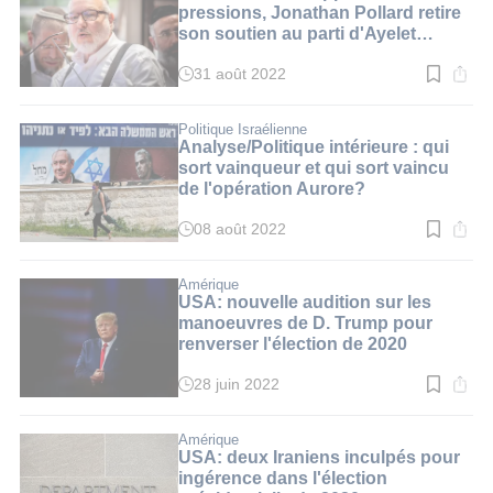
min.
pressions, Jonathan Pollard retire
son soutien au parti d'Ayelet
Shaked
31 août 2022
Temps
de
lecture
:
Politique Israélienne
1
Analyse/Politique intérieure : qui
min.
sort vainqueur et qui sort vaincu
de l'opération Aurore?
08 août 2022
Temps
de
lecture
:
Amérique
7
USA: nouvelle audition sur les
min.
manoeuvres de D. Trump pour
renverser l'élection de 2020
28 juin 2022
Temps
de
lecture
:
Amérique
3
USA: deux Iraniens inculpés pour
min.
ingérence dans l'élection