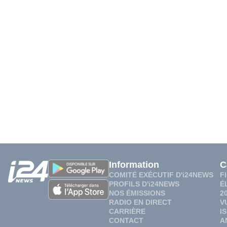
Information
C
COMITÉ EXÉCUTIF D'i24NEWS
F
PROFILS D'i24NEWS
É
NOS ÉMISSIONS
2
RADIO EN DIRECT
V
CARRIÈRE
I
CONTACT
A