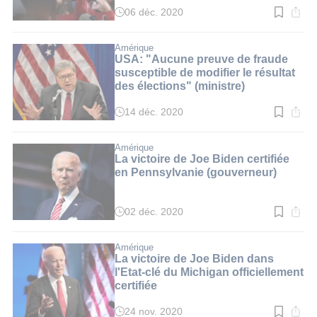
06 déc. 2020
Temps
de
lecture
:
Amérique
2
USA: "Aucune preuve de fraude
min.
susceptible de modifier le résultat
des élections" (ministre)
14 déc. 2020
Temps
de
lecture
:
Amérique
2
La victoire de Joe Biden certifiée
min.
en Pennsylvanie (gouverneur)
02 déc. 2020
Temps
de
lecture
:
Amérique
3
La victoire de Joe Biden dans
min.
l'Etat-clé du Michigan officiellement
certifiée
24 nov. 2020
Temps