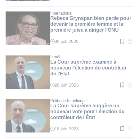
de
lecture
:
International
2
Rebeca Grynspan bien partie pour
min.
devenir la première femme et la
première juive à diriger l’ONU
30 juil. 2026
Temps
de
lecture
:
Israël
3
La Cour suprême examine à
min.
nouveau l’élection du contrôleur
de l’État
28 juin 2026
Temps
de
lecture
:
Politique Israélienne
2
La Cour suprême suggère un
min.
nouveau vote pour l'élection du
contrôleur de l'État
18 juin 2026
Temps
de