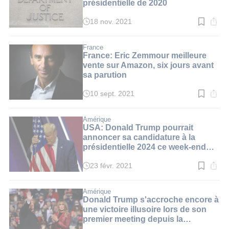
présidentielle de 2020
18 nov. 2021
Temps
de
lecture
:
France
1
France: Eric Zemmour meilleure
min.
vente sur Amazon, six jours avant
sa parution
10 sept. 2021
Temps
de
lecture
:
Amérique
2
USA: Donald Trump pourrait
min.
annoncer sa candidature à la
présidentielle 2024 ce week-end
(média)
23 févr. 2021
Temps
de
lecture
:
Amérique
2
Donald Trump s'accroche encore à
min.
une victoire illusoire lors de son
premier meeting depuis la
présidentielle