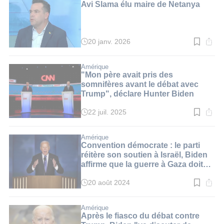
3
Avi Slama élu maire de Netanya
min.
20 janv. 2026
Temps
de
lecture
:
Amérique
3
"Mon père avait pris des
min.
somnifères avant le débat avec
Trump", déclare Hunter Biden
22 juil. 2025
Temps
de
lecture
:
Amérique
2
Convention démocrate : le parti
min.
réitère son soutien à Israël, Biden
affirme que la guerre à Gaza doit
cessez "maintenant"
20 août 2024
Temps
de
lecture
:
Amérique
3
Après le fiasco du débat contre
min.