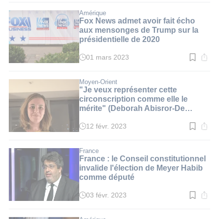
lecture
:
Amérique
2
Fox News admet avoir fait écho
min.
aux mensonges de Trump sur la
présidentielle de 2020
01 mars 2023
Temps
de
lecture
:
Moyen-Orient
4
"Je veux représenter cette
min.
circonscription comme elle le
mérite" (Deborah Abisror-De
Lieme)
12 févr. 2023
Temps
de
lecture
:
France
3
France : le Conseil constitutionnel
min.
invalide l'élection de Meyer Habib
comme député
03 févr. 2023
Temps
de
lecture
: