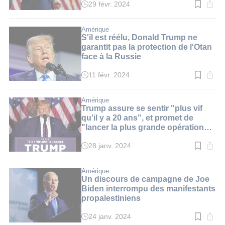
29 févr. 2024
Temps
de
lecture
:
Amérique
2
S'il est réélu, Donald Trump ne
min.
garantit pas la protection de l'Otan
face à la Russie
11 févr. 2024
Temps
de
lecture
:
Amérique
2
Trump assure se sentir "plus vif
min.
qu'il y a 20 ans", et promet de
"lancer la plus grande opération
d'expulsion de migrants"
28 janv. 2024
Temps
de
lecture
:
Amérique
3
Un discours de campagne de Joe
min.
Biden interrompu des manifestants
propalestiniens
24 janv. 2024
Temps