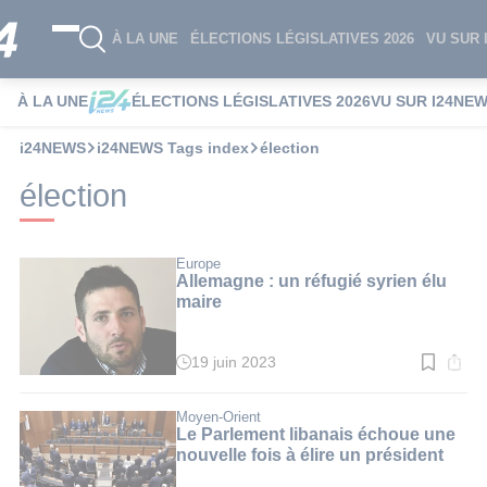
À LA UNE
ÉLECTIONS LÉGISLATIVES 2026
VU SUR 
À LA UNE
ÉLECTIONS LÉGISLATIVES 2026
VU SUR I24NE
i24NEWS
i24NEWS Tags index
élection
élection
Europe
Allemagne : un réfugié syrien élu
maire
19 juin 2023
Temps
de
lecture
:
Moyen-Orient
2
Le Parlement libanais échoue une
min.
nouvelle fois à élire un président