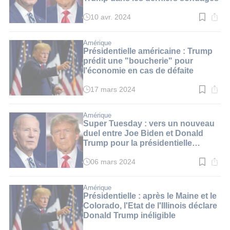
10 avr. 2024
Temps
de
lecture
:
Amérique
2
Présidentielle américaine : Trump
min.
prédit une "boucherie" pour
l'économie en cas de défaite
17 mars 2024
Temps
de
lecture
:
Amérique
2
Super Tuesday : vers un nouveau
min.
duel entre Joe Biden et Donald
Trump pour la présidentielle
américaine
06 mars 2024
Temps
de
lecture
:
Amérique
2
Présidentielle : après le Maine et le
min.
Colorado, l'Etat de l'Illinois déclare
Donald Trump inéligible