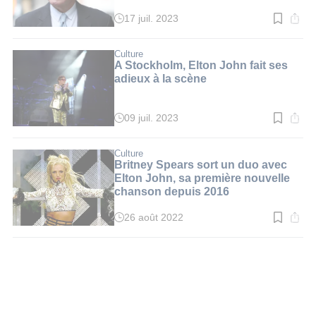
17 juil. 2023
Temps
de
lecture
:
Culture
4
A Stockholm, Elton John fait ses
min.
adieux à la scène
09 juil. 2023
Temps
de
lecture
:
Culture
3
Britney Spears sort un duo avec
min.
Elton John, sa première nouvelle
chanson depuis 2016
26 août 2022
Temps
de
lecture
:
2
min.