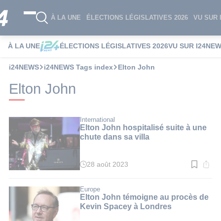
À LA UNE
ÉLECTIONS LÉGISLATIVES 2026
VU SUR 
À LA UNE
ÉLECTIONS LÉGISLATIVES 2026
VU SUR I24NE
i24NEWS
i24NEWS Tags index
Elton John
Elton John
International
Elton John hospitalisé suite à une
chute dans sa villa
28 août 2023
Temps
de
lecture
:
Europe
2
Elton John témoigne au procès de
min.
Kevin Spacey à Londres