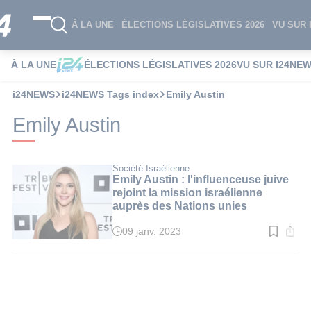
À LA UNE
ÉLECTIONS LÉGISLATIVES 2026
VU SUR 
À LA UNE
ÉLECTIONS LÉGISLATIVES 2026
VU SUR I24NE
i24NEWS
i24NEWS Tags index
Emily Austin
Emily Austin
Société Israélienne
Emily Austin : l'influenceuse juive
rejoint la mission israélienne
auprès des Nations unies
09 janv. 2023
Temps
de
lecture
:
2
min.