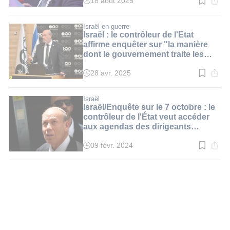
18 août 2025
Temps
de
lecture
:
Israël en guerre
3
Israël : le contrôleur de l'Etat
min.
affirme enquêter sur "la manière
dont le gouvernement traite les
otages et leurs familles"
28 avr. 2025
Temps
de
lecture
:
Israël
4
Israël/Enquête sur le 7 octobre : le
min.
contrôleur de l'État veut accéder
aux agendas des dirigeants
israéliens ce jour-là
09 févr. 2024
Temps
de
lecture
:
2
min.