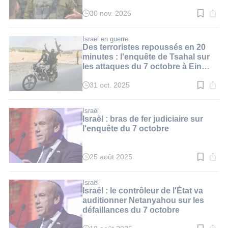
30 nov. 2025
Temps
de
lecture
:
Israël en guerre
3
Des terroristes repoussés en 20
min.
minutes : l'enquête de Tsahal sur
les attaques du 7 octobre à Ein
Habesor
31 oct. 2025
Temps
de
lecture
:
Israël
5
Israël : bras de fer judiciaire sur
min.
l'enquête du 7 octobre
25 août 2025
Temps
de
lecture
:
Israël
3
Israël : le contrôleur de l'État va
min.
auditionner Netanyahou sur les
défaillances du 7 octobre