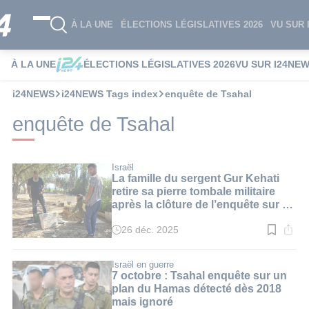
À LA UNE
ÉLECTIONS LÉGISLATIVES 2026
VU SUR 
À LA UNE
ÉLECTIONS LÉGISLATIVES 2026
VU SUR I24NE
i24NEWS
i24NEWS Tags index
enquête de Tsahal
enquête de Tsahal
Israël
La famille du sergent Gur Kehati
retire sa pierre tombale militaire
après la clôture de l’enquête sur sa
mort
26 déc. 2025
Temps
de
lecture
:
Israël en guerre
3
7 octobre : Tsahal enquête sur un
min.
plan du Hamas détecté dès 2018
mais ignoré