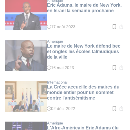
Amérique
3
Eric Adams, le maire de New York,
min.
en Israël la semaine prochaine
17 août 2023
Temps
de
lecture
:
Amérique
2
Le maire de New York défend bec
min.
et ongles les écoles talmudiques
de la ville
16 mai 2023
Temps
de
lecture
:
International
4
La Grèce accueille des maires du
min.
monde entier pour un sommet
contre l'antisémitisme
02 déc. 2022
Temps
de
lecture
:
Amérique
3
L'Afro-Américain Eric Adams élu