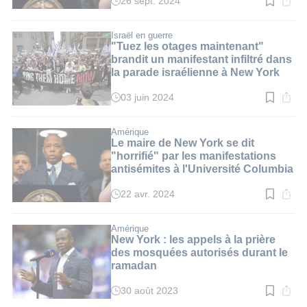
26 sept. 2024
Temps
de
lecture
:
Israël en guerre
3
"Tuez les otages maintenant"
min.
brandit un manifestant infiltré dans
la parade israélienne à New York
03 juin 2024
Temps
de
lecture
:
Amérique
2
Le maire de New York se dit
min.
"horrifié" par les manifestations
antisémites à l'Université Columbia
22 avr. 2024
Temps
de
lecture
:
Amérique
3
New York : les appels à la prière
min.
des mosquées autorisés durant le
ramadan
30 août 2023
Temps
de