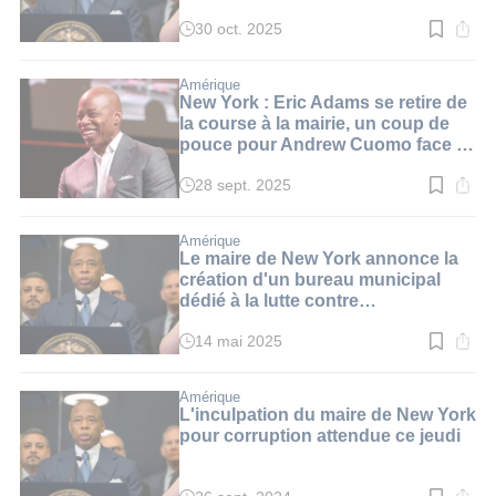
Ku Klux Klan
30 oct. 2025
Temps
de
lecture
:
Amérique
2
New York : Eric Adams se retire de
min.
la course à la mairie, un coup de
pouce pour Andrew Cuomo face à
Mamdani
28 sept. 2025
Temps
de
lecture
:
Amérique
2
Le maire de New York annonce la
min.
création d'un bureau municipal
dédié à la lutte contre
l'antisémitisme
14 mai 2025
Temps
de
lecture
:
Amérique
3
L'inculpation du maire de New York
min.
pour corruption attendue ce jeudi