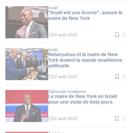
lecture
:
Israël
3
"Israël est une licorne", assure le
min.
maire de New York
24 août 2023
Temps
de
lecture
:
Israël
3
Netanyahou et le maire de New
min.
York testent la viande israélienne
artificielle
22 août 2023
Temps
de
lecture
:
Diplomatie Israélienne
3
Le maire de New York en Israël
min.
pour une visite de trois jours
22 août 2023
Temps
de
lecture
: