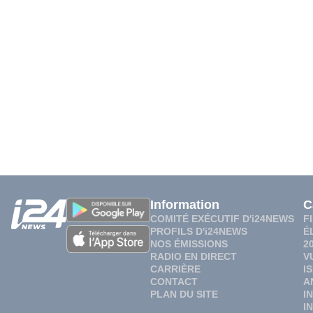
Information
C
COMITÉ EXÉCUTIF D'i24NEWS
F
PROFILS D'i24NEWS
É
NOS ÉMISSIONS
2
RADIO EN DIRECT
V
CARRIÈRE
I
CONTACT
A
PLAN DU SITE
I
I