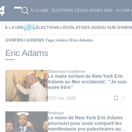
À LA UNE
ÉLECTIONS LÉGISLATIVES 2026
VU SUR 
À LA UNE
ÉLECTIONS LÉGISLATIVES 2026
VU SUR I24NE
i24NEWS
i24NEWS Tags index
Eric Adams
Eric Adams
Diplomatie Israélienne
Le maire sortant de New York Eric
Adams au Mur occidental : "Je suis
votre frère"
17 nov. 2025
Temps
de
lecture
:
Amérique
3
Le maire de New York Eric Adams
min.
poursuivi pour avoir comparé les
manifestants pro-palestiniens au