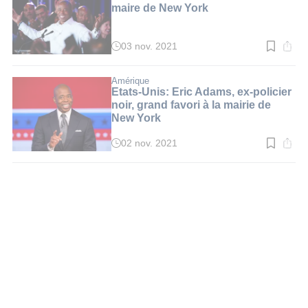
min.
maire de New York
03 nov. 2021
Temps
de
lecture
:
Amérique
2
Etats-Unis: Eric Adams, ex-policier
min.
noir, grand favori à la mairie de
New York
02 nov. 2021
Temps
de
lecture
:
2
min.