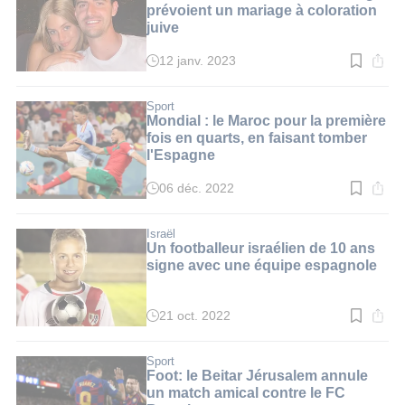
min.
prévoient un mariage à coloration
juive
12 janv. 2023
Temps
de
lecture
:
Sport
3
Mondial : le Maroc pour la première
min.
fois en quarts, en faisant tomber
l'Espagne
06 déc. 2022
Temps
de
lecture
:
Israël
3
Un footballeur israélien de 10 ans
min.
signe avec une équipe espagnole
21 oct. 2022
Temps
de
lecture
:
Sport
2
Foot: le Beitar Jérusalem annule
min.
un match amical contre le FC