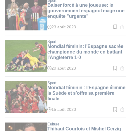
Sport
5
Baiser forcé à une joueuse: le
min.
gouvernement espagnol exige une
enquête "urgente"
23 août 2023
Temps
de
lecture
:
Sport
3
Mondial féminin: l’Espagne sacrée
min.
championne du monde en battant
l’Angleterre 1-0
20 août 2023
Temps
de
lecture
:
Sport
3
Mondial féminin : l’Espagne élimine
min.
la Suède et s’offre sa première
finale
15 août 2023
Temps
de
lecture
:
Culture
4
Thibaut Courtois et Mishel Gerzig