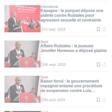
lecture
:
International
3
Espagne : le parquet dépose une
min.
plainte contre Rubiales pour
agression sexuelle et contrainte
11 sept. 2023
Temps
de
lecture
:
Sport
4
Affaire Rubiales : la joueuse
min.
Jennifer Hermoso a déposé plainte
06 sept. 2023
Temps
de
lecture
:
Sport
2
Baiser forcé : le gouvernement
min.
espagnol entame une procédure
de suspension contre Luis
Rubiales
26 août 2023
Temps
de
lecture
: