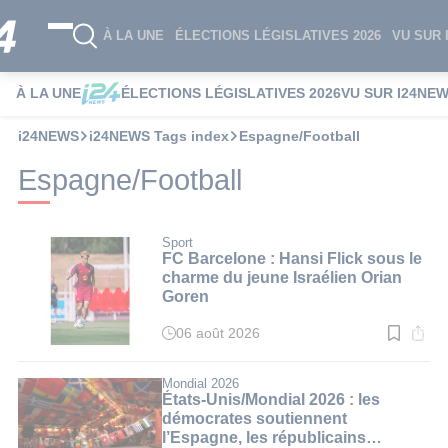
À LA UNE
ÉLECTIONS LÉGISLATIVES 2026
VU SUR 
À LA UNE
ÉLECTIONS LÉGISLATIVES 2026
VU SUR I24NE
i24NEWS
i24NEWS Tags index
Espagne/Football
Espagne/Football
Sport
FC Barcelone : Hansi Flick sous le
charme du jeune Israélien Orian
Goren
06 août 2026
Temps
de
lecture
:
Mondial 2026
2
États-Unis/Mondial 2026 : les
min.
démocrates soutiennent
l’Espagne, les républicains