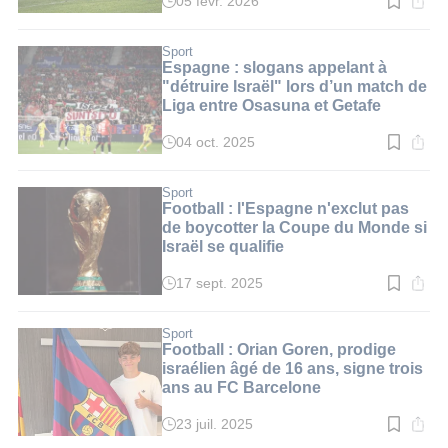
05 févr. 2026
Temps
de
lecture
:
Sport
4
Espagne : slogans appelant à
min.
"détruire Israël" lors d’un match de
Liga entre Osasuna et Getafe
04 oct. 2025
Temps
de
lecture
:
Sport
2
Football : l'Espagne n'exclut pas
min.
de boycotter la Coupe du Monde si
Israël se qualifie
17 sept. 2025
Temps
de
lecture
:
Sport
2
Football : Orian Goren, prodige
min.
israélien âgé de 16 ans, signe trois
ans au FC Barcelone
23 juil. 2025
Temps
de