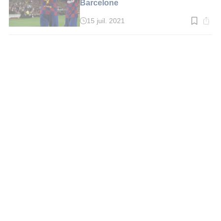
Barcelone
15 juil. 2021
Temps
de
lecture
:
2
min.