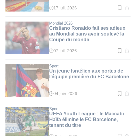
l’Argentine
17 juil. 2026
Temps
de
lecture
:
Mondial 2026
3
Cristiano Ronaldo fait ses adieux
min.
au Mondial sans avoir soulevé la
Coupe du monde
07 juil. 2026
Temps
de
lecture
:
Sport
3
Un jeune Israélien aux portes de
min.
l’équipe première du FC Barcelone
04 juin 2026
Temps
de
lecture
:
Sport
3
UEFA Youth League : le Maccabi
min.
Haïfa élimine le FC Barcelone,
tenant du titre