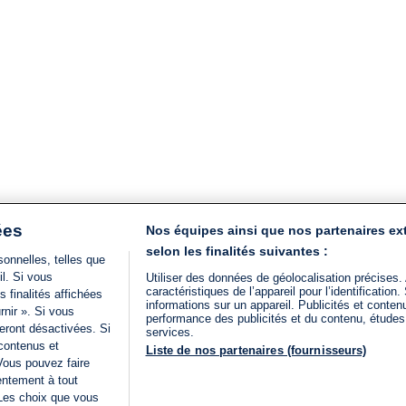
ées
Nos équipes ainsi que nos partenaires ex
selon les finalités suivantes :
onnelles, telles que
il. Si vous
Utiliser des données de géolocalisation précises.
caractéristiques de l’appareil pour l’identificatio
 finalités affichées
informations sur un appareil. Publicités et conte
rnir ». Si vous
performance des publicités et du contenu, étude
eront désactivées. Si
services.
 contenus et
Liste de nos partenaires (fournisseurs)
Vous pouvez faire
entement à tout
 Les choix que vous