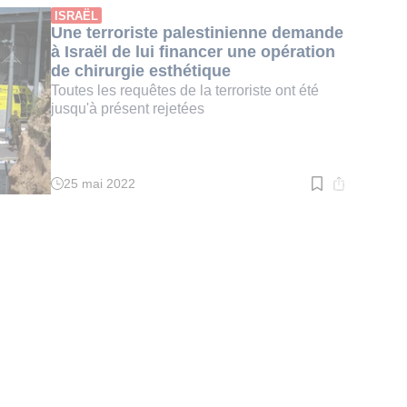
:
ISRAËL
2
Une terroriste palestinienne demande
min.
à Israël de lui financer une opération
de chirurgie esthétique
Toutes les requêtes de la terroriste ont été
jusqu'à présent rejetées
25 mai 2022
Temps
de
lecture
:
2
min.