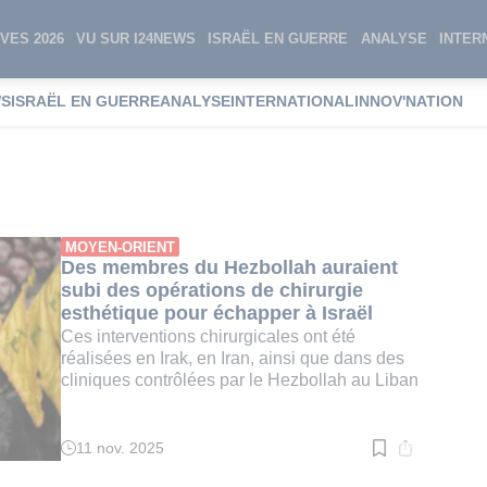
VES 2026
VU SUR I24NEWS
ISRAËL EN GUERRE
ANALYSE
INTER
WS
ISRAËL EN GUERRE
ANALYSE
INTERNATIONAL
INNOV'NATION
que
MOYEN-ORIENT
Des membres du Hezbollah auraient
subi des opérations de chirurgie
esthétique pour échapper à Israël
Ces interventions chirurgicales ont été
réalisées en Irak, en Iran, ainsi que dans des
cliniques contrôlées par le Hezbollah au Liban
11 nov. 2025
Temps
de
lecture