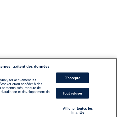
ternes, traitent des données
J'accepte
 Analyser activement les
n. Stocker et/ou accéder à des
nu personnalisés, mesure de
s d’audience et développement de
Tout refuser
Afficher toutes les
finalités