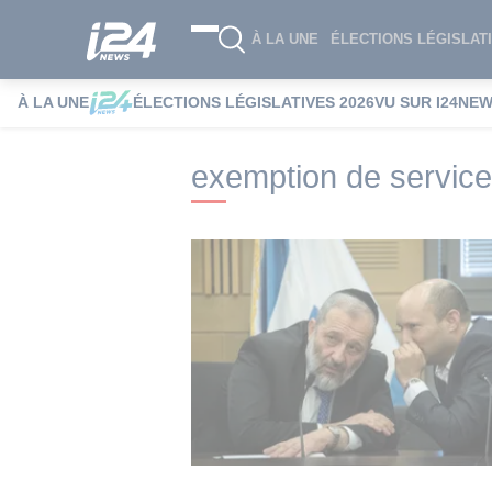
À LA UNE
ÉLECTIONS LÉGISLATI
À LA UNE
ÉLECTIONS LÉGISLATIVES 2026
VU SUR I24NE
i24NEWS
i24NEWS Tags index
exempti
exemption de service 