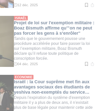
12 déc. 2025
Temps
de
lecture
:
ISRAËL
2
Projet de loi sur l'exemption militaire :
min.
Boaz Bismuth affirme qu'"on ne peut
pas forcer les gens à s’enrôler"
Tandis que le gouvernement pousse une
procédure accélérée pour faire passer la loi
sur l’exemption militaire, Boaz Bismuth
déclare qu’il refuse toute politique de
conscription forcée.
04 déc. 2025
Temps
de
lecture
:
ECONOMIE
2
Israël : la Cour suprême met fin aux
min.
avantages sociaux des étudiants de
yeshiva non-exemptés du service
militaire
Depuis l'expiration du système d'exemption
militaire il y a plus de deux ans, il n'existait
plus de base légale pour maintenir cette aide