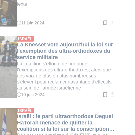
texte
11 juin 2024
Temps
de
lecture
:
ISRAËL
4
La Knesset vote aujourd'hui la loi sur
min.
l'exemption des ultra-orthodoxes du
service militaire
La coalition s'efforce de prolonger
l'exemptions des ultra-orthodoxes, alors que
des voix de plus en plus nombreuses
s'élèvent pour réclamer davantage d'effectifs
au sein de l'armée israélienne
10 juin 2024
Temps
de
lecture
:
ISRAËL
2
Israël : le parti ultraorthodoxe Deguel
min.
HaTorah menace de quitter la
coalition si la loi sur la conscription