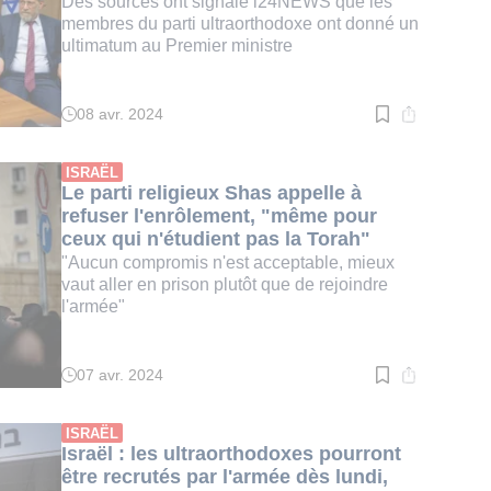
est votée
Des sources ont signalé i24NEWS que les
membres du parti ultraorthodoxe ont donné un
ultimatum au Premier ministre
08 avr. 2024
Temps
de
lecture
:
ISRAËL
2
Le parti religieux Shas appelle à
min.
refuser l'enrôlement, "même pour
ceux qui n'étudient pas la Torah"
"Aucun compromis n'est acceptable, mieux
vaut aller en prison plutôt que de rejoindre
l'armée"
07 avr. 2024
Temps
de
lecture
:
ISRAËL
2
Israël : les ultraorthodoxes pourront
min.
être recrutés par l'armée dès lundi,