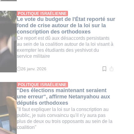
de
lecture
:
POLITIQUE ISRAÉLIENNE
3
Le vote du budget de l'État reporté sur
min.
fond de crise autour de la loi sur la
conscription des orthodoxes
Ce report est dû aux désaccords persistants
au sein de la coalition autour de la loi visant à
exempter les étudiants des yeshivot du
service militaire
26 janv. 2026
Temps
de
lecture
:
POLITIQUE ISRAÉLIENNE
3
"Des élections maintenant seraient
min.
une erreur", affirme Netanyahou aux
députés orthodoxes
"Il faut expliquer la loi sur la conscription au
public, je suis convaincu qu'il n'y aura pas
plus de deux ou trois opposants au sein de la
coalition"