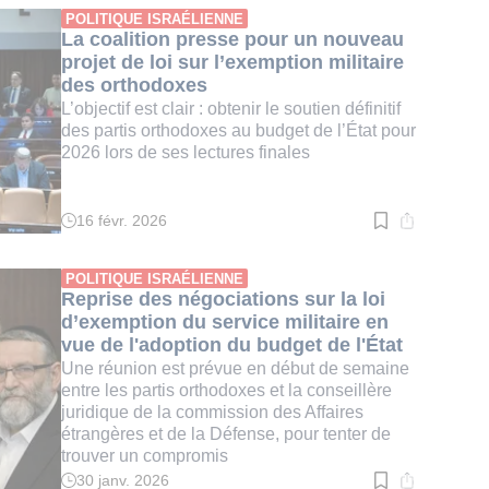
:
POLITIQUE ISRAÉLIENNE
3
La coalition presse pour un nouveau
min.
projet de loi sur l’exemption militaire
des orthodoxes
L’objectif est clair : obtenir le soutien définitif
des partis orthodoxes au budget de l’État pour
2026 lors de ses lectures finales
16 févr. 2026
Temps
de
lecture
:
POLITIQUE ISRAÉLIENNE
3
Reprise des négociations sur la loi
min.
d’exemption du service militaire en
vue de l'adoption du budget de l'État
Une réunion est prévue en début de semaine
entre les partis orthodoxes et la conseillère
juridique de la commission des Affaires
étrangères et de la Défense, pour tenter de
trouver un compromis
30 janv. 2026
Temps