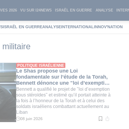
VES 2026
VU SUR I24NEWS
ISRAËL EN GUERRE
ANALYSE
INTER
WS
ISRAËL EN GUERRE
ANALYSE
INTERNATIONAL
INNOV'NATION
on de service militaire
militaire
POLITIQUE ISRAÉLIENNE
Le Shas propose une Loi
fondamentale sur l’étude de la Torah,
Bennett dénonce une "loi d’exemption
poussée à l'extrême"
Bennett a qualifié le projet de "loi d’exemption
sous stéroïdes" et estimé qu’il portait atteinte à
la fois à l’honneur de la Torah et à celui des
soldats israéliens combattant actuellement au
Liban
08 juin 2026
Temps
de
lecture