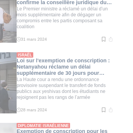
confirme la conseillère juridique du
gouvernement
Le Premier ministre a réclamé un délai d'un
mois supplémentaire afin de dégager un
compromis entre les partis composant sa
coalition
31 mars 2024
Temps
de
lecture
:
ISRAËL
2
Loi sur l'exemption de conscription :
min.
Netanyahou réclame un délai
supplémentaire de 30 jours pour
dégager un compromis
La Haute cour a rendu une ordonnance
provisoire suspendant le transfert de fonds
publics aux yeshivas dont les étudiants ne
rejoignent pas les rangs de l'armée
28 mars 2024
Temps
de
lecture
:
DIPLOMATIE ISRAÉLIENNE
2
Exemption de conscription pour les
min.