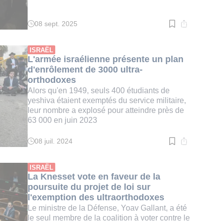
08 sept. 2025
Temps
de
lecture
:
ISRAËL
2
L'armée israélienne présente un plan
min.
d'enrôlement de 3000 ultra-
orthodoxes
Alors qu'en 1949, seuls 400 étudiants de
yeshiva étaient exemptés du service militaire,
leur nombre a explosé pour atteindre près de
63 000 en juin 2023
08 juil. 2024
Temps
de
lecture
:
ISRAËL
2
La Knesset vote en faveur de la
min.
poursuite du projet de loi sur
l'exemption des ultraorthodoxes
Le ministre de la Défense, Yoav Gallant, a été
le seul membre de la coalition à voter contre le