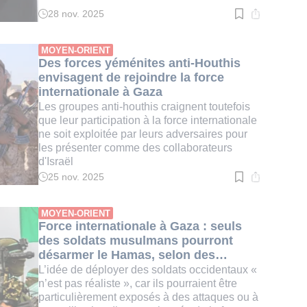
28 nov. 2025
Temps
de
lecture
:
MOYEN-ORIENT
3
Des forces yéménites anti-Houthis
min.
envisagent de rejoindre la force
internationale à Gaza
Les groupes anti-houthis craignent toutefois
que leur participation à la force internationale
ne soit exploitée par leurs adversaires pour
les présenter comme des collaborateurs
d'Israël
25 nov. 2025
Temps
de
lecture
:
MOYEN-ORIENT
2
Force internationale à Gaza : seuls
min.
des soldats musulmans pourront
désarmer le Hamas, selon des
diplomates occidentaux
L’idée de déployer des soldats occidentaux «
n’est pas réaliste », car ils pourraient être
particulièrement exposés à des attaques ou à