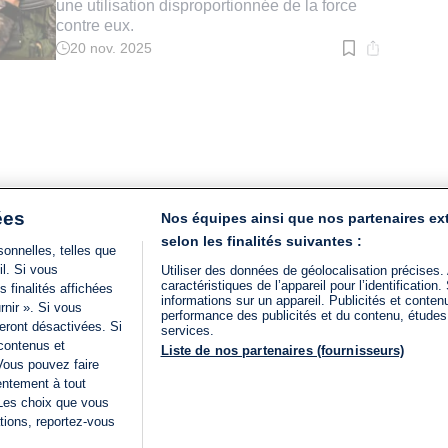
une utilisation disproportionnée de la force
contre eux.
20 nov. 2025
Temps
de
lecture
:
2
min.
ées
Nos équipes ainsi que nos partenaires ex
selon les finalités suivantes :
onnelles, telles que
il. Si vous
Utiliser des données de géolocalisation précises.
caractéristiques de l’appareil pour l’identificatio
 finalités affichées
informations sur un appareil. Publicités et conte
rnir ». Si vous
performance des publicités et du contenu, étude
eront désactivées. Si
services.
 contenus et
Liste de nos partenaires (fournisseurs)
Vous pouvez faire
entement à tout
 Les choix que vous
tions, reportez-vous