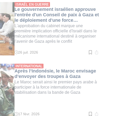
:
ISRAËL EN GUERRE
2
Le gouvernement israélien approuve
min.
l'entrée d'un Conseil de paix à Gaza et
le déploiement d'une force
internationale
L'approbation du cabinet marque une
première implication officielle d'Israël dans le
mécanisme international destiné à organiser
l'avenir de Gaza après le conflit
26 juil. 2026
Temps
de
lecture
:
INTERNATIONAL
4
Après l’Indonésie, le Maroc envisage
min.
d’envoyer des troupes à Gaza
Le Maroc serait ainsi le premier pays arabe à
participer à la force internationale de
stabilisation dans la bande de Gaza
17 févr. 2026
Temps