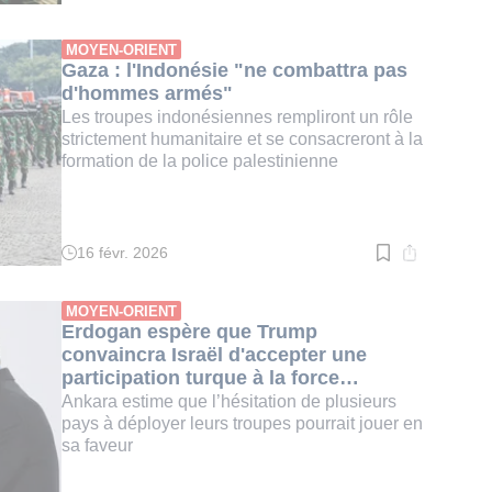
de
lecture
:
MOYEN-ORIENT
2
Gaza : l'Indonésie "ne combattra pas
min.
d'hommes armés"
Les troupes indonésiennes rempliront un rôle
strictement humanitaire et se consacreront à la
formation de la police palestinienne
16 févr. 2026
Temps
de
lecture
:
MOYEN-ORIENT
3
Erdogan espère que Trump
min.
convaincra Israël d'accepter une
participation turque à la force
internationale à Gaza
Ankara estime que l’hésitation de plusieurs
pays à déployer leurs troupes pourrait jouer en
sa faveur