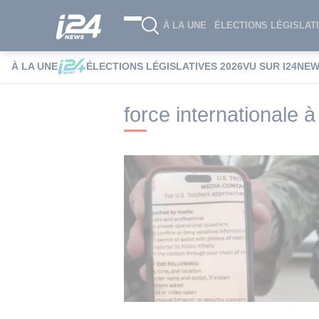
À LA UNE
ÉLECTIONS LÉGISLATI
À LA UNE
ÉLECTIONS LÉGISLATIVES 2026
VU SUR I24NE
i24NEWS
i24NEWS Tags index
force i
force internationale 