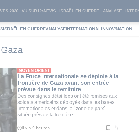
VES 2026
VU SUR I24NEWS
ISRAËL EN GUERRE
ANALYSE
INTER
WS
ISRAËL EN GUERRE
ANALYSE
INTERNATIONAL
INNOV'NATION
nternationale à Gaza
à Gaza
MOYEN-ORIENT
La Force internationale se déploie à la
frontière de Gaza avant son entrée
prévue dans le territoire
Des consignes détaillées ont été remises aux
soldats américains déployés dans les bases
internationales et dans la "zone de paix"
située près de la frontière
Il y a 9 heures
Temps
de
lecture