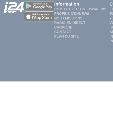
Information
C
COMITÉ EXÉCUTIF D'i24NEWS
F
PROFILS D'i24NEWS
É
NOS ÉMISSIONS
2
RADIO EN DIRECT
V
CARRIÈRE
I
CONTACT
A
PLAN DU SITE
I
I