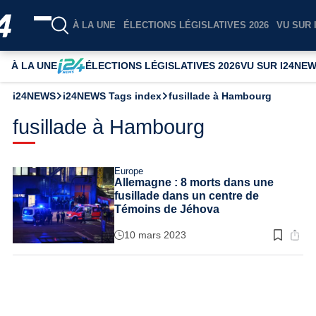
À LA UNE
ÉLECTIONS LÉGISLATIVES 2026
VU SUR 
À LA UNE
ÉLECTIONS LÉGISLATIVES 2026
VU SUR I24NE
i24NEWS
i24NEWS Tags index
fusillade à Hambourg
fusillade à Hambourg
Europe
Allemagne : 8 morts dans une
fusillade dans un centre de
Témoins de Jéhova
10 mars 2023
Temps
de
lecture
:
3
min.