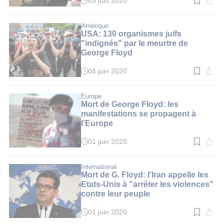
03 juin 2020
Temps
de
lecture
:
Amérique
2
USA: 130 organismes juifs
min.
"indignés" par le meurtre de
George Floyd
04 juin 2020
Temps
de
lecture
:
Europe
3
Mort de George Floyd: les
min.
manifestations se propagent à
l’Europe
01 juin 2020
Temps
de
lecture
:
International
3
Mort de G. Floyd: l'Iran appelle les
min.
Etats-Unis à "arrêter les violences"
contre leur peuple
01 juin 2020
Temps
de