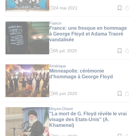
24 mai 2021
Temps
de
lecture
:
France
2
France: une fresque en hommage
min.
à George Floyd et Adama Traoré
vandalisée
05 juil. 2020
Temps
de
lecture
:
Amérique
2
Minneapolis: cérémonie
min.
d'hommage à George Floyd
05 juin 2020
Temps
de
lecture
:
Moyen-Orient
3
"La mort de G. Floyd révèle le vrai
min.
visage des Etats-Unis" (A.
Khamenei)