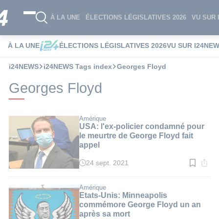
À LA UNE
ÉLECTIONS LÉGISLATIVES 2026
VU SUR 
À LA UNE
ÉLECTIONS LÉGISLATIVES 2026
VU SUR I24NE
i24NEWS
i24NEWS Tags index
Georges Floyd
Georges Floyd
Amérique
USA: l'ex-policier condamné pour
le meurtre de George Floyd fait
appel
24 sept. 2021
Temps
de
lecture
:
Amérique
2
Etats-Unis: Minneapolis
min.
commémore George Floyd un an
après sa mort