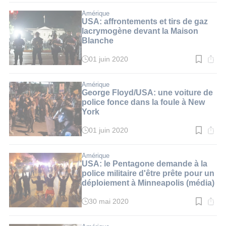
lecture
:
Amérique
2
USA: affrontements et tirs de gaz
min.
lacrymogène devant la Maison
Blanche
01 juin 2020
Temps
de
lecture
:
Amérique
2
George Floyd/USA: une voiture de
min.
police fonce dans la foule à New
York
01 juin 2020
Temps
de
lecture
:
Amérique
3
USA: le Pentagone demande à la
min.
police militaire d'être prête pour un
déploiement à Minneapolis (média)
30 mai 2020
Temps
de
lecture
: