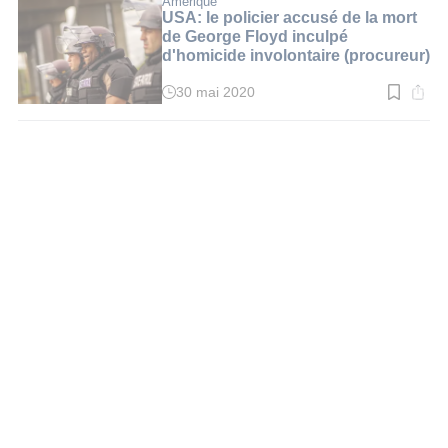
Amérique
2
USA: le policier accusé de la mort
min.
de George Floyd inculpé
d'homicide involontaire (procureur)
30 mai 2020
Temps
de
lecture
:
2
min.