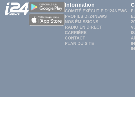
Information
C
COMITÉ EXÉCUTIF D'i24NEWS
F
PROFILS D'i24NEWS
É
NOS ÉMISSIONS
2
RADIO EN DIRECT
V
CARRIÈRE
I
CONTACT
A
PLAN DU SITE
I
I