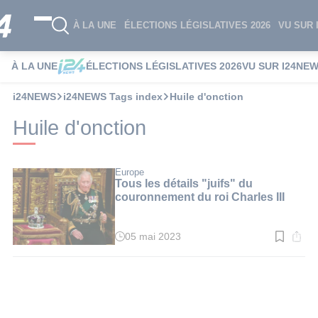
À LA UNE
ÉLECTIONS LÉGISLATIVES 2026
VU SUR 
À LA UNE
ÉLECTIONS LÉGISLATIVES 2026
VU SUR I24NE
i24NEWS
i24NEWS Tags index
Huile d'onction
Huile d'onction
Europe
Tous les détails "juifs" du
couronnement du roi Charles III
05 mai 2023
Temps
de
lecture
:
3
min.