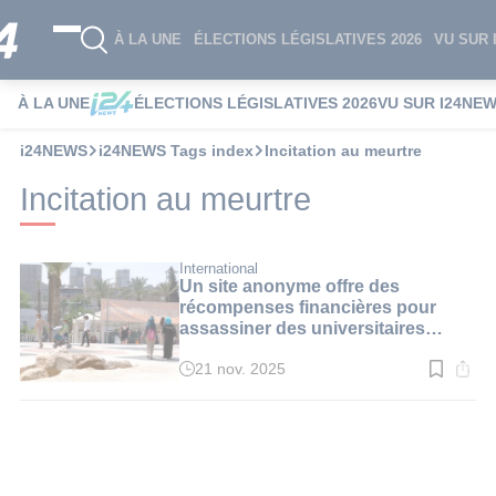
À LA UNE
ÉLECTIONS LÉGISLATIVES 2026
VU SUR 
À LA UNE
ÉLECTIONS LÉGISLATIVES 2026
VU SUR I24NE
i24NEWS
i24NEWS Tags index
Incitation au meurtre
Incitation au meurtre
International
Un site anonyme offre des
récompenses financières pour
assassiner des universitaires
israéliens
21 nov. 2025
Temps
de
lecture
:
3
min.