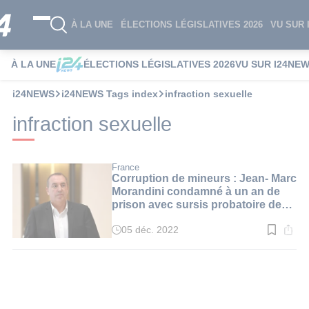
À LA UNE
ÉLECTIONS LÉGISLATIVES 2026
VU SUR 
À LA UNE
ÉLECTIONS LÉGISLATIVES 2026
VU SUR I24NE
i24NEWS
i24NEWS Tags index
infraction sexuelle
infraction sexuelle
France
Corruption de mineurs : Jean- Marc
Morandini condamné à un an de
prison avec sursis probatoire de
deux ans
05 déc. 2022
Temps
de
lecture
:
3
min.