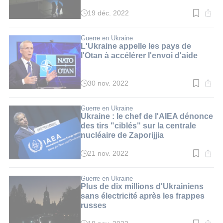
19 déc. 2022
Temps
de
lecture
:
Guerre en Ukraine
3
L'Ukraine appelle les pays de
min.
l'Otan à accélérer l'envoi d'aide
30 nov. 2022
Temps
de
lecture
:
Guerre en Ukraine
3
Ukraine : le chef de l'AIEA dénonce
min.
des tirs "ciblés" sur la centrale
nucléaire de Zaporijjia
21 nov. 2022
Temps
de
lecture
:
Guerre en Ukraine
3
Plus de dix millions d'Ukrainiens
min.
sans électricité après les frappes
russes