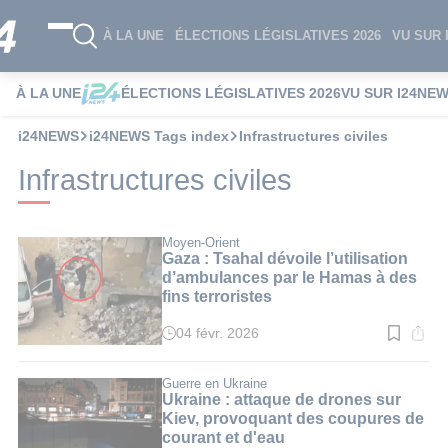
À LA UNE
ÉLECTIONS LÉGISLATIVES 2026
VU SUR 
À LA UNE
ÉLECTIONS LÉGISLATIVES 2026
VU SUR I24NE
i24NEWS
i24NEWS Tags index
Infrastructures civiles
Infrastructures civiles
Moyen-Orient
Gaza : Tsahal dévoile l’utilisation
d’ambulances par le Hamas à des
fins terroristes
04 févr. 2026
Temps
de
lecture
:
Guerre en Ukraine
3
Ukraine : attaque de drones sur
min.
Kiev, provoquant des coupures de
courant et d'eau