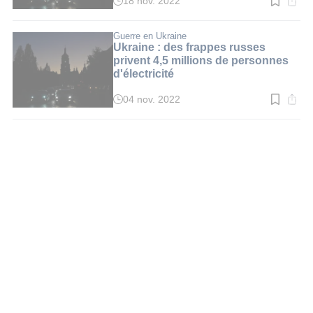
18 nov. 2022
Temps
de
lecture
:
Guerre en Ukraine
3
Ukraine : des frappes russes
min.
privent 4,5 millions de personnes
d'électricité
04 nov. 2022
Temps
de
lecture
:
3
min.