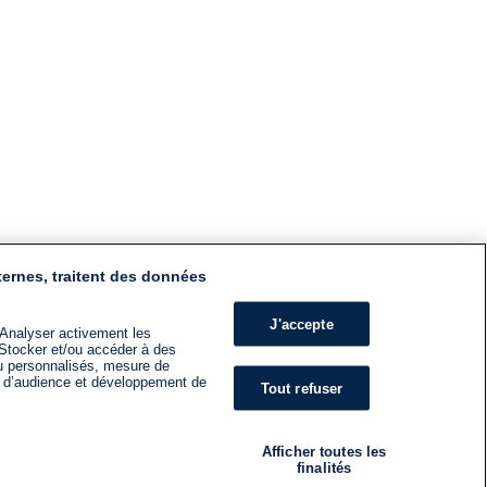
ternes, traitent des données
J'accepte
 Analyser activement les
n. Stocker et/ou accéder à des
nu personnalisés, mesure de
s d’audience et développement de
Tout refuser
Afficher toutes les
finalités