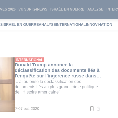
VES 2026
VU SUR I24NEWS
ISRAËL EN GUERRE
ANALYSE
INTER
WS
ISRAËL EN GUERRE
ANALYSE
INTERNATIONAL
INNOV'NATION
ces russes
INTERNATIONAL
Donald Trump annonce la
déclassification des documents liés à
l'enquête sur l'ingérence russe dans
l'élection de 2016
"J'ai autorisé la déclassification des
documents liés au plus grand crime politique
de l'Histoire américaine"
07 oct. 2020
Temps
de
lecture