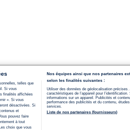
ées
Nos équipes ainsi que nos partenaires ex
selon les finalités suivantes :
onnelles, telles que
il. Si vous
Utiliser des données de géolocalisation précises.
caractéristiques de l’appareil pour l’identificatio
 finalités affichées
informations sur un appareil. Publicités et conte
rnir ». Si vous
performance des publicités et du contenu, étude
eront désactivées. Si
services.
 contenus et
Liste de nos partenaires (fournisseurs)
Vous pouvez faire
entement à tout
 Les choix que vous