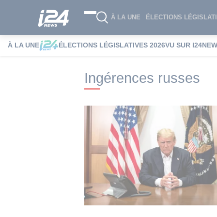
À LA UNE
ÉLECTIONS LÉGISLATI
À LA UNE
ÉLECTIONS LÉGISLATIVES 2026
VU SUR I24NE
i24NEWS
i24NEWS Tags index
Ingéren
Ingérences russes