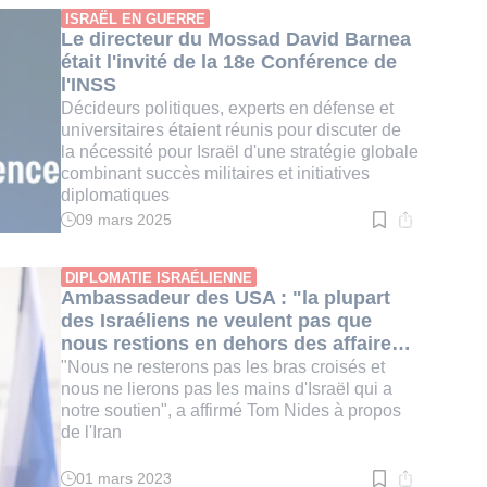
:
ISRAËL EN GUERRE
3
Le directeur du Mossad David Barnea
min.
était l'invité de la 18e Conférence de
l'INSS
Décideurs politiques, experts en défense et
universitaires étaient réunis pour discuter de
la nécessité pour Israël d'une stratégie globale
combinant succès militaires et initiatives
diplomatiques
09 mars 2025
Temps
de
lecture
:
DIPLOMATIE ISRAÉLIENNE
3
Ambassadeur des USA : "la plupart
min.
des Israéliens ne veulent pas que
nous restions en dehors des affaires
d'Israël"
"Nous ne resterons pas les bras croisés et
nous ne lierons pas les mains d'Israël qui a
notre soutien", a affirmé Tom Nides à propos
de l'Iran
01 mars 2023
Temps