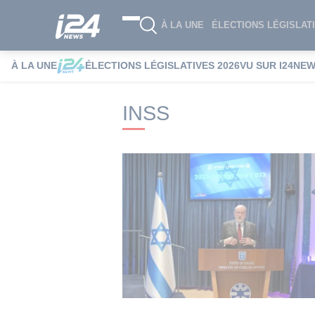
À LA UNE
ÉLECTIONS LÉGISLATI
À LA UNE
ÉLECTIONS LÉGISLATIVES 2026
VU SUR I24NE
i24NEWS
i24NEWS Tags index
INSS
INSS