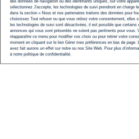
des données de navigation ou des identifiants uniques, sur votre appare
sélectionnez J'accepte, les technologies de suivi prendront en charge les
dans la section « Nous et nos partenaires traitons des données pour fou
choisissez Tout refuser ou que vous retirez votre consentement, elles s
les technologies de suivi sont désactivées, il est possible que certains
annonces qui vous sont présentés ne soient pas pertinents pour vous. 
réapparaître ce menu pour modifier vos choix ou pour retirer votre cons
moment en cliquant sur le lien Gérer mes préférences en bas de page.
avez fait aurons un effet sur notre ou nos Site Web. Pour plus d’informa
à notre politique de confidentialité.
ACTU
FIL INFO
Information
COMITÉ EXÉCUTIF D'
PROFILS D'i24NEWS
NOS ÉMISSIONS
RADIO EN DIRECT
CARRIÈRE
CONTACT
PLAN DU SITE