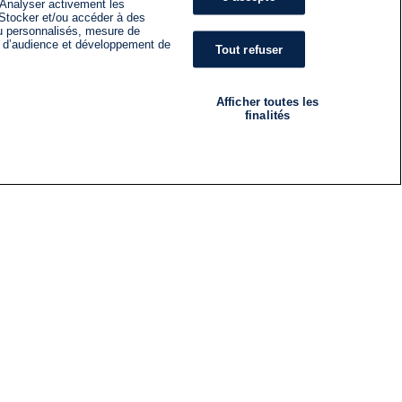
 Analyser activement les
n. Stocker et/ou accéder à des
nu personnalisés, mesure de
s d’audience et développement de
Tout refuser
Afficher toutes les
finalités
RADIO
ÉMISSIONS
Nous suivre
ES
S'INSCRIRE À LA NEWSLETTER
ES