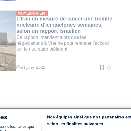
de
lecture
:
MOYEN-ORIENT
3
L'Iran en mesure de lancer une bombe
min.
nucléaire d'ici quelques semaines,
selon un rapport israélien
Ce rapport intervient alors que les
négociations à Vienne pour relancer l'accord
sur le nucléaire piétinent
24 janv. 2022
Temps
de
lecture
:
2
min.
ées
Nos équipes ainsi que nos partenaires ex
selon les finalités suivantes :
onnelles, telles que