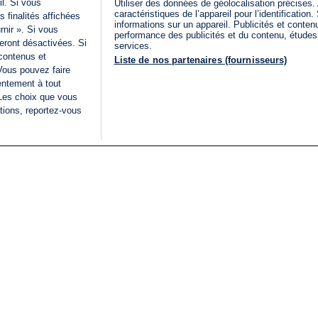
il. Si vous
Utiliser des données de géolocalisation précises.
caractéristiques de l’appareil pour l’identificatio
 finalités affichées
informations sur un appareil. Publicités et conte
rnir ». Si vous
performance des publicités et du contenu, étude
eront désactivées. Si
services.
 contenus et
Liste de nos partenaires (fournisseurs)
Vous pouvez faire
entement à tout
 Les choix que vous
tions, reportez-vous
DIRECT
Categories
Juridique
i24NEWS
FIL INFO
CONDITIONS GÉNÉRAL
ÉLECTIONS LÉGISLATIVES
D'UTILISATION
2026
POLITIQUE DE
VU SUR I24NEWS
CONFIDENTIALITÉ
ISRAËL EN GUERRE
CONDITIONS GÉNÉRAL
ANALYSE
PUBLICITAIRE
INTERNATIONAL
DÉCLARATION
INNOV'NATION
D'ACCESSIBILITÉ