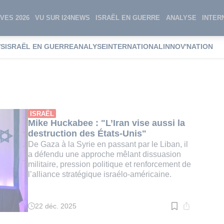
VES 2026
VU SUR I24NEWS
ISRAËL EN GUERRE
ANALYSE
INTER
WS
ISRAËL EN GUERRE
ANALYSE
INTERNATIONAL
INNOV'NATION
ISRAËL
Mike Huckabee : "L’Iran vise aussi la
destruction des États-Unis"
De Gaza à la Syrie en passant par le Liban, il
a défendu une approche mêlant dissuasion
militaire, pression politique et renforcement de
l’alliance stratégique israélo-américaine.
22 déc. 2025
Temps
de
lecture