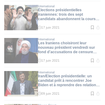
lecture
:
International
2
Élections présidentielles
min.
iraniennes: trois des sept
candidats abandonnent la course
quelques jours avant le vote du 18
juin
17 juin 2021
Temps
de
lecture
:
International
2
Les Iraniens choisiront leur
min.
nouveau président vendredi sur
fond d'accusations de censure
médiatique
17 juin 2021
Temps
de
lecture
:
International
3
Iran/Election présidentielle: un
min.
candidat prêt à rencontrer Joe
Biden et à reprendre des relations
diplomatiques "directes" avec
Washington
09 juin 2021
Temps
de
lecture
: