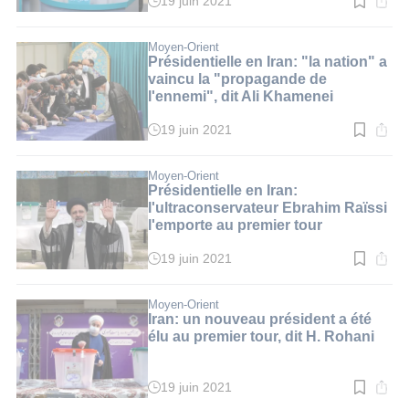
19 juin 2021
Temps
de
lecture
:
Moyen-Orient
2
Présidentielle en Iran: "la nation" a
min.
vaincu la "propagande de
l'ennemi", dit Ali Khamenei
19 juin 2021
Temps
de
lecture
:
Moyen-Orient
2
Présidentielle en Iran:
min.
l'ultraconservateur Ebrahim Raïssi
l'emporte au premier tour
19 juin 2021
Temps
de
lecture
:
Moyen-Orient
2
Iran: un nouveau président a été
min.
élu au premier tour, dit H. Rohani
19 juin 2021
Temps
de