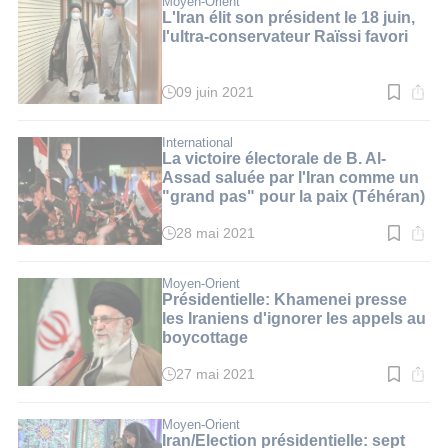
Moyen-Orient
2
L'Iran élit son président le 18 juin,
min.
l'ultra-conservateur Raïssi favori
09 juin 2021
Temps
de
lecture
:
International
2
La victoire électorale de B. Al-
min.
Assad saluée par l'Iran comme un
"grand pas" pour la paix (Téhéran)
28 mai 2021
Temps
de
lecture
:
Moyen-Orient
3
Présidentielle: Khamenei presse
min.
les Iraniens d'ignorer les appels au
boycottage
27 mai 2021
Temps
de
lecture
:
Moyen-Orient
2
Iran/Election présidentielle: sept