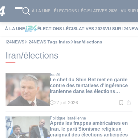
À LA UNE
ÉLECTIONS LÉGISLATIVES 2026
VU SUR 
À LA UNE
ÉLECTIONS LÉGISLATIVES 2026
VU SUR I24NE
i24NEWS
i24NEWS Tags index
Iran/élections
Iran/élections
Israël
Le chef du Shin Bet met en garde
contre des tentatives d'ingérence
iranienne dans les élections
israéliennes
27 juil. 2026
Temps
de
lecture
:
Politique Israélienne
2
Après les frappes américaines en
min.
Iran, le parti Sionisme religieux
craignait des élections anticipées