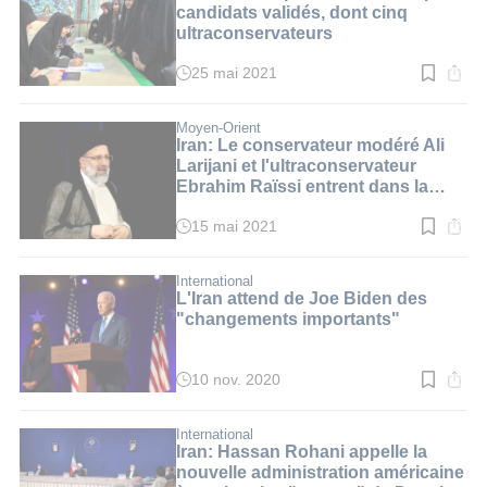
min.
candidats validés, dont cinq
ultraconservateurs
25 mai 2021
Temps
de
lecture
:
Moyen-Orient
2
Iran: Le conservateur modéré Ali
min.
Larijani et l'ultraconservateur
Ebrahim Raïssi entrent dans la
bataille présidentielle
15 mai 2021
Temps
de
lecture
:
International
2
L'Iran attend de Joe Biden des
min.
"changements importants"
10 nov. 2020
Temps
de
lecture
:
International
2
Iran: Hassan Rohani appelle la
min.
nouvelle administration américaine