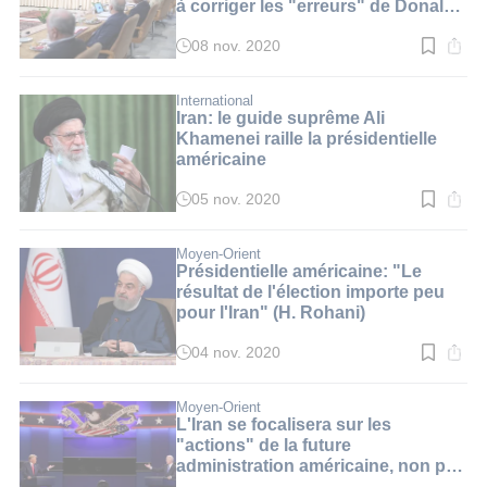
à corriger les "erreurs" de Donald
Trump
08 nov. 2020
Temps
de
lecture
:
International
2
Iran: le guide suprême Ali
min.
Khamenei raille la présidentielle
américaine
05 nov. 2020
Temps
de
lecture
:
Moyen-Orient
2
Présidentielle américaine: "Le
min.
résultat de l'élection importe peu
pour l'Iran" (H. Rohani)
04 nov. 2020
Temps
de
lecture
:
Moyen-Orient
2
L'Iran se focalisera sur les
min.
"actions" de la future
administration américaine, non pas
sur le candidat