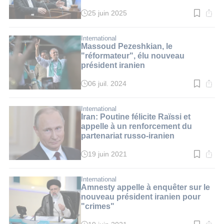
25 juin 2025
Temps
de
lecture
:
International
2
Massoud Pezeshkian, le
min.
"réformateur", élu nouveau
président iranien
06 juil. 2024
Temps
de
lecture
:
International
2
Iran: Poutine félicite Raïssi et
min.
appelle à un renforcement du
partenariat russo-iranien
19 juin 2021
Temps
de
lecture
:
International
2
Amnesty appelle à enquêter sur le
min.
nouveau président iranien pour
"crimes"