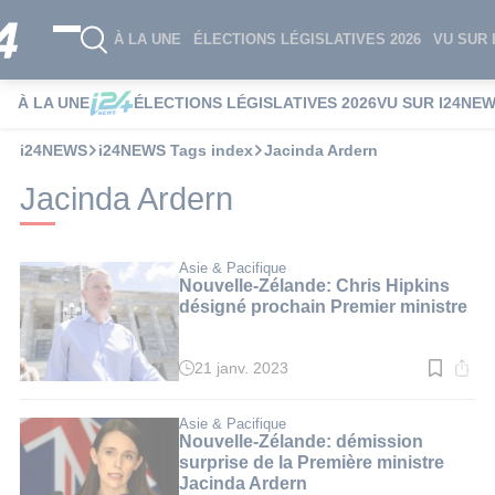
À LA UNE
ÉLECTIONS LÉGISLATIVES 2026
VU SUR 
À LA UNE
ÉLECTIONS LÉGISLATIVES 2026
VU SUR I24NE
i24NEWS
i24NEWS Tags index
Jacinda Ardern
Jacinda Ardern
Asie & Pacifique
Nouvelle-Zélande: Chris Hipkins
désigné prochain Premier ministre
21 janv. 2023
Temps
de
lecture
:
Asie & Pacifique
2
Nouvelle-Zélande: démission
min.
surprise de la Première ministre
Jacinda Ardern