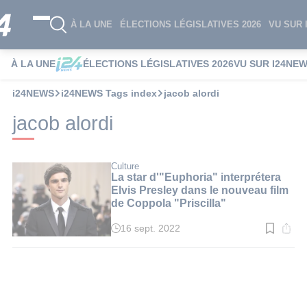
À LA UNE
ÉLECTIONS LÉGISLATIVES 2026
VU SUR 
À LA UNE
ÉLECTIONS LÉGISLATIVES 2026
VU SUR I24NE
i24NEWS
i24NEWS Tags index
jacob alordi
jacob alordi
Culture
La star d'"Euphoria" interprétera
Elvis Presley dans le nouveau film
de Coppola "Priscilla"
16 sept. 2022
Temps
de
lecture
:
1
min.