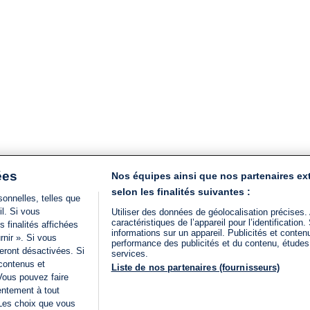
ées
Nos équipes ainsi que nos partenaires ex
selon les finalités suivantes :
onnelles, telles que
il. Si vous
Utiliser des données de géolocalisation précises.
caractéristiques de l’appareil pour l’identificatio
 finalités affichées
informations sur un appareil. Publicités et conte
rnir ». Si vous
performance des publicités et du contenu, étude
eront désactivées. Si
services.
 contenus et
Liste de nos partenaires (fournisseurs)
Vous pouvez faire
entement à tout
 Les choix que vous