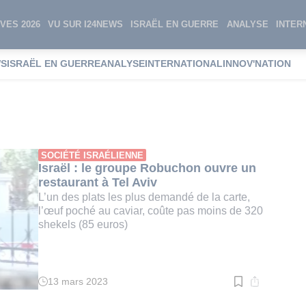
VES 2026
VU SUR I24NEWS
ISRAËL EN GUERRE
ANALYSE
INTER
WS
ISRAËL EN GUERRE
ANALYSE
INTERNATIONAL
INNOV'NATION
obuchon
SOCIÉTÉ ISRAÉLIENNE
Israël : le groupe Robuchon ouvre un
restaurant à Tel Aviv
L’un des plats les plus demandé de la carte,
l’œuf poché au caviar, coûte pas moins de 320
shekels (85 euros)
13 mars 2023
Temps
de
lecture