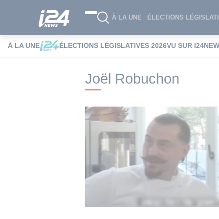
À LA UNE
ÉLECTIONS LÉGISLATI
À LA UNE
ÉLECTIONS LÉGISLATIVES 2026
VU SUR I24NE
i24NEWS
i24NEWS Tags index
Joël R
Joël Robuchon