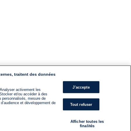
ternes, traitent des données
J'accepte
 Analyser activement les
n. Stocker et/ou accéder à des
nu personnalisés, mesure de
s d’audience et développement de
Tout refuser
Afficher toutes les
finalités