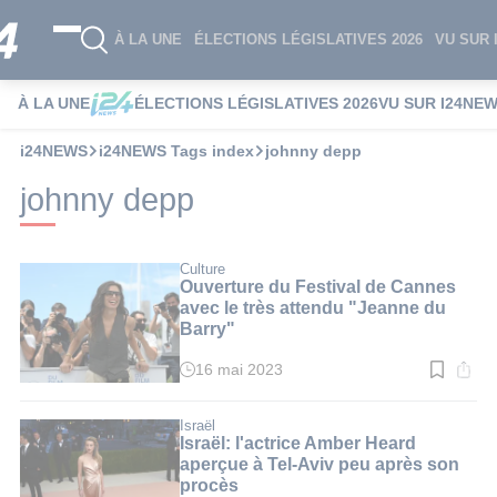
À LA UNE
ÉLECTIONS LÉGISLATIVES 2026
VU SUR 
À LA UNE
ÉLECTIONS LÉGISLATIVES 2026
VU SUR I24NE
i24NEWS
i24NEWS Tags index
johnny depp
johnny depp
Culture
Ouverture du Festival de Cannes
avec le très attendu "Jeanne du
Barry"
16 mai 2023
Temps
de
lecture
:
Israël
4
Israël: l'actrice Amber Heard
min.
aperçue à Tel-Aviv peu après son
procès