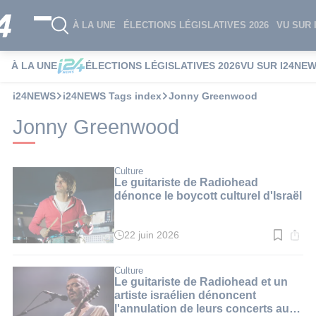
À LA UNE
ÉLECTIONS LÉGISLATIVES 2026
VU SUR 
À LA UNE
ÉLECTIONS LÉGISLATIVES 2026
VU SUR I24NE
i24NEWS
i24NEWS Tags index
Jonny Greenwood
Jonny Greenwood
Culture
Le guitariste de Radiohead
dénonce le boycott culturel d'Israël
22 juin 2026
Temps
de
lecture
:
Culture
2
Le guitariste de Radiohead et un
min.
artiste israélien dénoncent
l'annulation de leurs concerts au