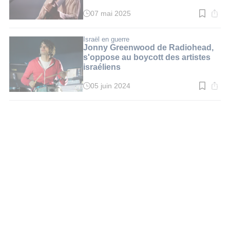
Royaume-Uni
07 mai 2025
Temps
de
lecture
:
Israël en guerre
3
Jonny Greenwood de Radiohead,
min.
s'oppose au boycott des artistes
israéliens
05 juin 2024
Temps
de
lecture
:
3
min.