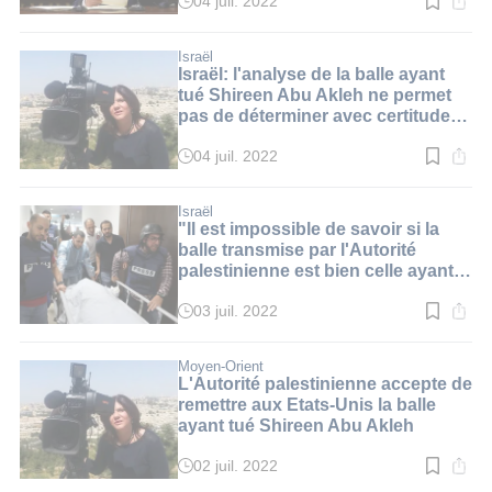
Abbas
04 juil. 2022
Temps
de
lecture
:
Israël
4
Israël: l'analyse de la balle ayant
min.
tué Shireen Abu Akleh ne permet
pas de déterminer avec certitude
de quelle arme elle provient
(source)
04 juil. 2022
Temps
de
lecture
:
Israël
3
"Il est impossible de savoir si la
min.
balle transmise par l'Autorité
palestinienne est bien celle ayant
tué Shireen Abu Akleh" (expert à
i24NEWS)
03 juil. 2022
Temps
de
lecture
:
Moyen-Orient
3
L'Autorité palestinienne accepte de
min.
remettre aux Etats-Unis la balle
ayant tué Shireen Abu Akleh
02 juil. 2022
Temps
de