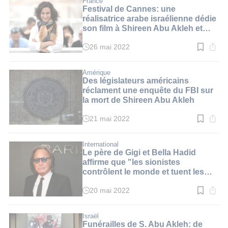
France
2
Festival de Cannes: une
min.
réalisatrice arabe israélienne dédie
son film à Shireen Abu Akleh et
suscite la polémique
26 mai 2022
Temps
de
lecture
:
Amérique
2
Des législateurs américains
min.
réclament une enquête du FBI sur
la mort de Shireen Abu Akleh
21 mai 2022
Temps
de
lecture
:
International
2
Le père de Gigi et Bella Hadid
min.
affirme que "les sionistes
contrôlent le monde et tuent les
journalistes"
20 mai 2022
Temps
de
lecture
:
Israël
3
Funérailles de S. Abu Akleh: de