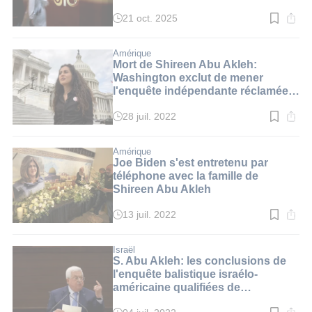
Jazeera
21 oct. 2025
Temps
de
lecture
:
Amérique
5
Mort de Shireen Abu Akleh:
min.
Washington exclut de mener
l'enquête indépendante réclamée
par la famille
28 juil. 2022
Temps
de
lecture
:
Amérique
2
Joe Biden s'est entretenu par
min.
téléphone avec la famille de
Shireen Abu Akleh
13 juil. 2022
Temps
de
lecture
:
Israël
2
S. Abu Akleh: les conclusions de
min.
l'enquête balistique israélo-
américaine qualifiées de
"manipulations de la vérité" par M.