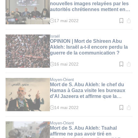
min.
nouvelles images relayées par les
autorités chrétiennes mettent en
cause la police israélienne
17 mai 2022
Temps
de
lecture
:
Israël
3
OPINION | Mort de Shireen Abu
min.
Akleh: Israël a-t-il encore perdu la
guerre de la communication ?
16 mai 2022
Temps
de
lecture
:
Moyen-Orient
8
Mort de S. Abu Akleh: le chef du
min.
Hamas à Gaza visite les bureaux
d'Al Jazeera et affirme que la
journaliste a été tuée "à deux
reprises"
14 mai 2022
Temps
de
lecture
:
Moyen-Orient
2
Mort de S. Abu Akleh: Tsahal
min.
affirme ne pas avoir tiré en