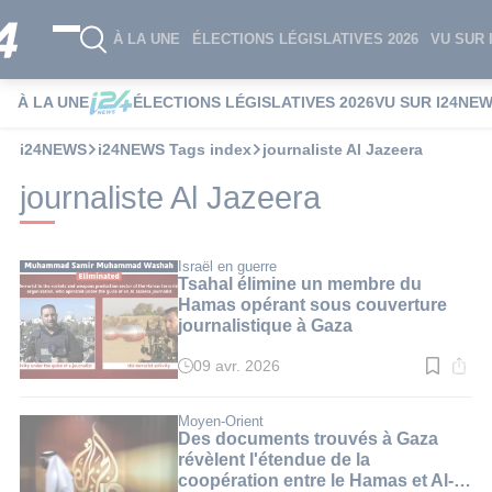
À LA UNE
ÉLECTIONS LÉGISLATIVES 2026
VU SUR 
À LA UNE
ÉLECTIONS LÉGISLATIVES 2026
VU SUR I24NE
i24NEWS
i24NEWS Tags index
journaliste Al Jazeera
journaliste Al Jazeera
Israël en guerre
Tsahal élimine un membre du
Hamas opérant sous couverture
journalistique à Gaza
09 avr. 2026
Temps
de
lecture
:
Moyen-Orient
2
Des documents trouvés à Gaza
min.
révèlent l'étendue de la
coopération entre le Hamas et Al-