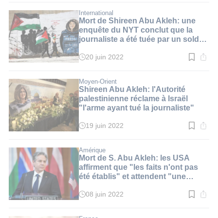
lecture
:
International
2
Mort de Shireen Abu Akleh: une
min.
enquête du NYT conclut que la
journaliste a été tuée par un soldat
israélien
20 juin 2022
Temps
de
lecture
:
Moyen-Orient
2
Shireen Abu Akleh: l'Autorité
min.
palestinienne réclame à Israël
"l'arme ayant tué la journaliste"
19 juin 2022
Temps
de
lecture
:
Amérique
3
Mort de S. Abu Akleh: les USA
min.
affirment que "les faits n'ont pas
été établis" et attendent "une
enquête crédible"
08 juin 2022
Temps
de
lecture
: