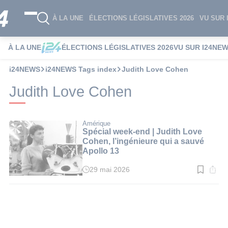
À LA UNE
ÉLECTIONS LÉGISLATIVES 2026
VU SUR 
À LA UNE
ÉLECTIONS LÉGISLATIVES 2026
VU SUR I24NE
i24NEWS
i24NEWS Tags index
Judith Love Cohen
Judith Love Cohen
Amérique
Spécial week-end | Judith Love
Cohen, l’ingénieure qui a sauvé
Apollo 13
29 mai 2026
Temps
de
lecture
:
3
min.