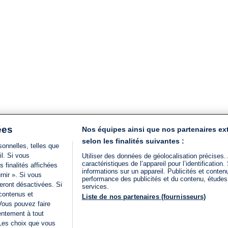
ées
Nos équipes ainsi que nos partenaires ex
selon les finalités suivantes :
onnelles, telles que
il. Si vous
Utiliser des données de géolocalisation précises.
caractéristiques de l’appareil pour l’identificatio
 finalités affichées
informations sur un appareil. Publicités et conte
rnir ». Si vous
performance des publicités et du contenu, étude
eront désactivées. Si
services.
 contenus et
Liste de nos partenaires (fournisseurs)
Vous pouvez faire
entement à tout
 Les choix que vous