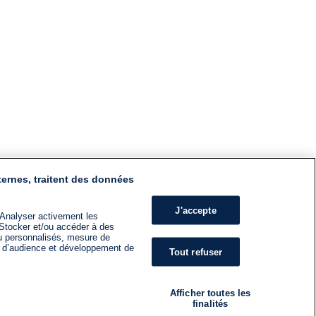
ternes, traitent des données
J'accepte
 Analyser activement les
n. Stocker et/ou accéder à des
nu personnalisés, mesure de
s d’audience et développement de
Tout refuser
Afficher toutes les
finalités