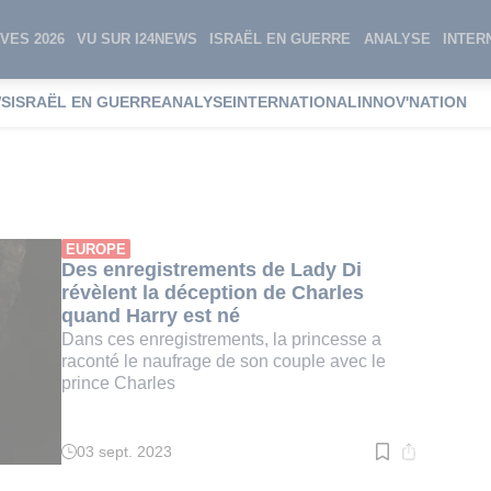
VES 2026
VU SUR I24NEWS
ISRAËL EN GUERRE
ANALYSE
INTER
WS
ISRAËL EN GUERRE
ANALYSE
INTERNATIONAL
INNOV'NATION
EUROPE
Des enregistrements de Lady Di
révèlent la déception de Charles
quand Harry est né
Dans ces enregistrements, la princesse a
raconté le naufrage de son couple avec le
prince Charles
03 sept. 2023
Temps
de
lecture