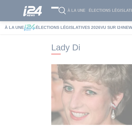
À LA UNE
ÉLECTIONS LÉGISLATI
À LA UNE
ÉLECTIONS LÉGISLATIVES 2026
VU SUR I24NE
i24NEWS
i24NEWS Tags index
Lady Di
Lady Di