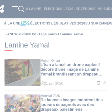
À LA UNE
ÉLECTIONS LÉGISLATIVES 2026
VU SUR 
À LA UNE
ÉLECTIONS LÉGISLATIVES 2026
VU SUR I24NE
i24NEWS
i24NEWS Tags index
Lamine Yamal
Lamine Yamal
Moyen-Orient
L’Iran a lancé un drone explosif
décoré d’une image de Lamine
Yamal brandissant un drapeau
palestinien
21 juil. 2026
Temps
de
lecture
:
Mondial 2026
2
De fausses images montrent des
min.
joueurs espagnols avec des
drapeaux palestiniens