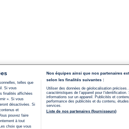
ées
Nos équipes ainsi que nos partenaires ex
selon les finalités suivantes :
onnelles, telles que
il. Si vous
Utiliser des données de géolocalisation précises.
caractéristiques de l’appareil pour l’identificatio
 finalités affichées
informations sur un appareil. Publicités et conte
rnir ». Si vous
performance des publicités et du contenu, étude
eront désactivées. Si
services.
 contenus et
Liste de nos partenaires (fournisseurs)
Vous pouvez faire
entement à tout
 Les choix que vous