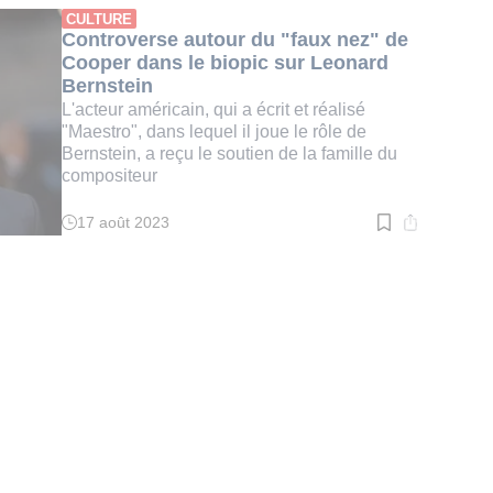
:
CULTURE
4
Controverse autour du "faux nez" de
min.
Cooper dans le biopic sur Leonard
Bernstein
L'acteur américain, qui a écrit et réalisé
"Maestro", dans lequel il joue le rôle de
Bernstein, a reçu le soutien de la famille du
compositeur
17 août 2023
Temps
de
lecture
:
3
min.