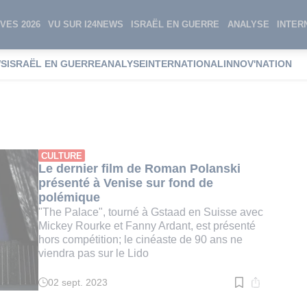
VES 2026
VU SUR I24NEWS
ISRAËL EN GUERRE
ANALYSE
INTER
WS
ISRAËL EN GUERRE
ANALYSE
INTERNATIONAL
INNOV'NATION
 Bernstein
CULTURE
Le dernier film de Roman Polanski
présenté à Venise sur fond de
polémique
"The Palace", tourné à Gstaad en Suisse avec
Mickey Rourke et Fanny Ardant, est présenté
hors compétition; le cinéaste de 90 ans ne
viendra pas sur le Lido
02 sept. 2023
Temps
de
lecture