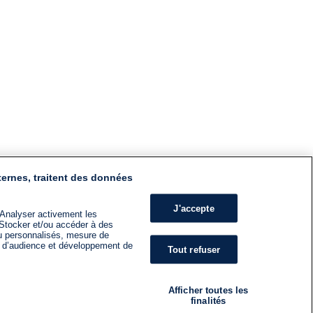
ternes, traitent des données
J'accepte
 Analyser activement les
n. Stocker et/ou accéder à des
nu personnalisés, mesure de
s d’audience et développement de
Tout refuser
Afficher toutes les
finalités