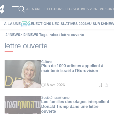
À LA UNE
ÉLECTIONS LÉGISLATIVES 2026
VU SUR 
À LA UNE
ÉLECTIONS LÉGISLATIVES 2026
VU SUR I24NE
i24NEWS
i24NEWS Tags index
lettre ouverte
lettre ouverte
Culture
Plus de 1000 artistes appellent à
maintenir Israël à l’Eurovision
18 avr. 2026
Temps
de
lecture
:
Société Israélienne
2
Les familles des otages interpellent
min.
Donald Trump dans une lettre
ouverte