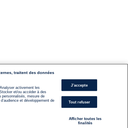
ternes, traitent des données
J'accepte
 Analyser activement les
n. Stocker et/ou accéder à des
nu personnalisés, mesure de
s d’audience et développement de
Tout refuser
Afficher toutes les
finalités