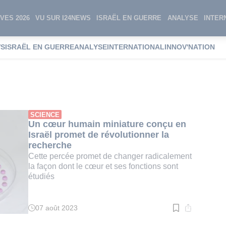
VES 2026
VU SUR I24NEWS
ISRAËL EN GUERRE
ANALYSE
INTER
WS
ISRAËL EN GUERRE
ANALYSE
INTERNATIONAL
INNOV'NATION
 cardiaque
SCIENCE
Un cœur humain miniature conçu en
Israël promet de révolutionner la
recherche
Cette percée promet de changer radicalement
la façon dont le cœur et ses fonctions sont
étudiés
07 août 2023
Temps
de
lecture