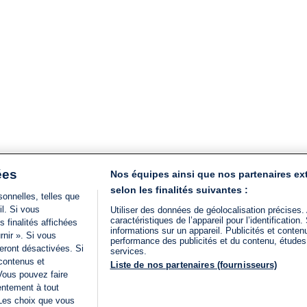
ées
Nos équipes ainsi que nos partenaires ex
selon les finalités suivantes :
onnelles, telles que
il. Si vous
Utiliser des données de géolocalisation précises.
caractéristiques de l’appareil pour l’identificatio
 finalités affichées
informations sur un appareil. Publicités et conte
rnir ». Si vous
performance des publicités et du contenu, étude
eront désactivées. Si
services.
 contenus et
Liste de nos partenaires (fournisseurs)
Vous pouvez faire
entement à tout
 Les choix que vous