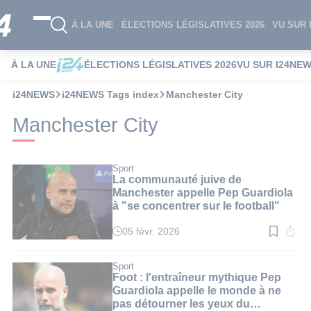
À LA UNE
ÉLECTIONS LÉGISLATIVES 2026
VU SUR 
À LA UNE
ÉLECTIONS LÉGISLATIVES 2026
VU SUR I24NE
i24NEWS
i24NEWS Tags index
Manchester City
Manchester City
Sport
La communauté juive de
Manchester appelle Pep Guardiola
à "se concentrer sur le football"
05 févr. 2026
Temps
de
lecture
:
Sport
4
Foot : l'entraîneur mythique Pep
min.
Guardiola appelle le monde à ne
pas détourner les yeux du