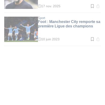
"génocide" à Gaza
17 nov. 2025
Temps
de
lecture
:
Sport
2
Foot : Manchester City remporte sa
min.
première Ligue des champions
10 juin 2023
Temps
de
lecture
:
3
min.