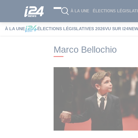
À LA UNE
ÉLECTIONS LÉGISLATI
À LA UNE
ÉLECTIONS LÉGISLATIVES 2026
VU SUR I24NE
i24NEWS
i24NEWS Tags index
Marco B
Marco Bellochio