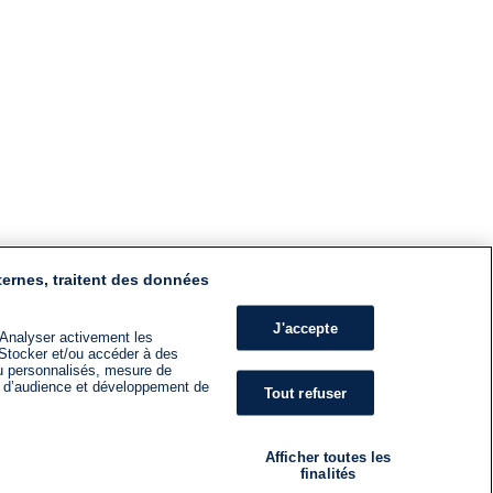
ternes, traitent des données
J'accepte
 Analyser activement les
n. Stocker et/ou accéder à des
nu personnalisés, mesure de
s d’audience et développement de
Tout refuser
Afficher toutes les
finalités