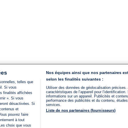
ées
Nos équipes ainsi que nos partenaires ex
selon les finalités suivantes :
onnelles, telles que
il. Si vous
Utiliser des données de géolocalisation précises.
caractéristiques de l’appareil pour l’identificatio
 finalités affichées
informations sur un appareil. Publicités et conte
rnir ». Si vous
performance des publicités et du contenu, étude
eront désactivées. Si
services.
 contenus et
Liste de nos partenaires (fournisseurs)
Vous pouvez faire
entement à tout
 Les choix que vous