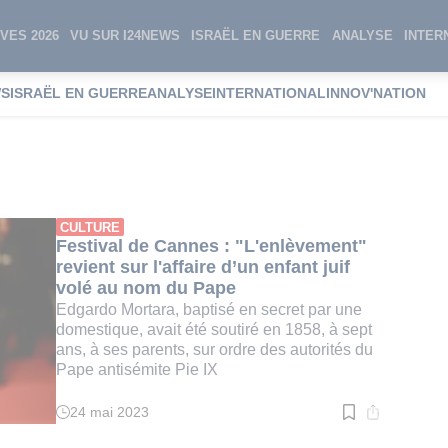
VES 2026
VU SUR I24NEWS
ISRAËL EN GUERRE
ANALYSE
INTER
WS
ISRAËL EN GUERRE
ANALYSE
INTERNATIONAL
INNOV'NATION
ellochio
CULTURE
Festival de Cannes : "L'enlèvement"
revient sur l'affaire d’un enfant juif
volé au nom du Pape
Edgardo Mortara, baptisé en secret par une
domestique, avait été soutiré en 1858, à sept
ans, à ses parents, sur ordre des autorités du
Pape antisémite Pie IX
24 mai 2023
Temps
de
lecture