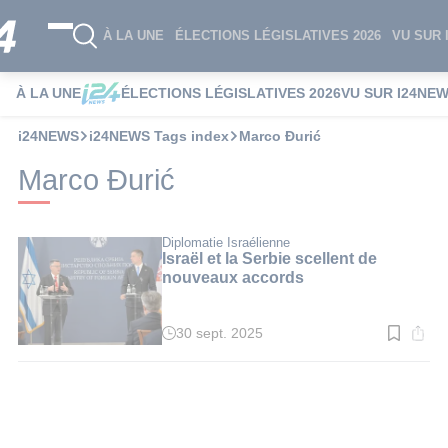
À LA UNE
ÉLECTIONS LÉGISLATIVES 2026
VU SUR 
À LA UNE
ÉLECTIONS LÉGISLATIVES 2026
VU SUR I24NE
i24NEWS
i24NEWS Tags index
Marco Đurić
Marco Đurić
Diplomatie Israélienne
Israël et la Serbie scellent de
nouveaux accords
30 sept. 2025
Temps
de
lecture
:
3
min.