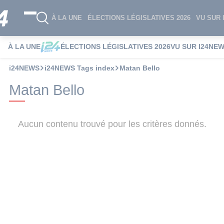
À LA UNE
ÉLECTIONS LÉGISLATIVES 2026
VU SUR 
À LA UNE
ÉLECTIONS LÉGISLATIVES 2026
VU SUR I24NE
i24NEWS
i24NEWS Tags index
Matan Bello
Matan Bello
Aucun contenu trouvé pour les critères donnés.