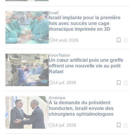
de
lecture
:
Israël
2
Israël implante pour la première
min.
fois avec succès une cage
thoracique imprimée en 3D
04 août 2026
Temps
de
lecture
:
Innov'Nation
2
Un cœur artificiel puis une greffe
min.
offrent une nouvelle vie au petit
Rafael
14 juil. 2026
Temps
de
lecture
:
Amérique
5
À la demande du président
min.
hondurien, Israël envoie des
chirurgiens ophtalmologues
14 juil. 2026
Temps
de