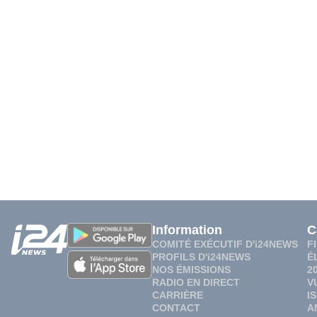
Information
C
COMITÉ EXÉCUTIF D'i24NEWS
F
PROFILS D'i24NEWS
É
NOS ÉMISSIONS
2
RADIO EN DIRECT
V
CARRIÈRE
I
CONTACT
A