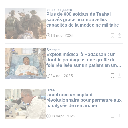
de
lecture
:
Israël en guerre
3
Plus de 600 soldats de Tsahal
min.
sauvés grâce aux nouvelles
capacités de la médecine militaire
13 nov. 2025
Temps
de
lecture
:
Science
3
Exploit médical à Hadassah : un
min.
double pontage et une greffe du
foie réalisés sur un patient en une
nuit
24 oct. 2025
Temps
de
lecture
:
Israël
3
Israël crée un implant
min.
révolutionnaire pour permettre aux
paralysés de remarcher
08 sept. 2025
Temps
de
lecture