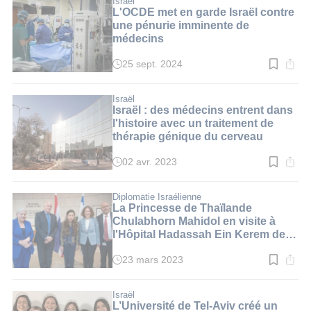
Israël
4
L'OCDE met en garde Israël contre
min.
une pénurie imminente de
médecins
25 sept. 2024
Temps
de
lecture
:
Israël
3
Israël : des médecins entrent dans
min.
l'histoire avec un traitement de
thérapie génique du cerveau
02 avr. 2023
Temps
de
lecture
:
Diplomatie Israélienne
3
La Princesse de Thaïlande
min.
Chulabhorn Mahidol en visite à
l'Hôpital Hadassah Ein Kerem de
Jérusalem
23 mars 2023
Temps
de
lecture
:
Israël
4
L’Université de Tel-Aviv créé un