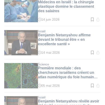
3
Médecins en Israël : la chirurgie
min.
plastique domine le classement
des salaires
14 juin 2026
Temps
de
lecture
:
Israël
3
Benjamin Netanyahou affirme
min.
devant le tribunal être « en
excellente santé »
14 mai 2026
Temps
de
lecture
:
Science
3
Première mondiale : des
min.
chercheurs israéliens créent un
atlas numérique du foie humain
sain
05 mai 2026
Temps
de
lecture
:
Israël
4
Benjamin Netanyahou révèle avoir
min.