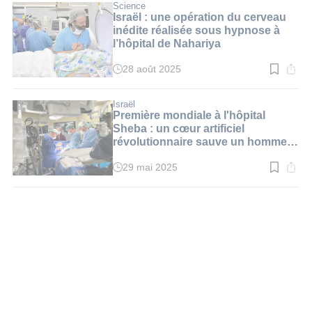
:
Science
2
Israël : une opération du cerveau
min.
inédite réalisée sous hypnose à
l’hôpital de Nahariya
28 août 2025
Temps
de
lecture
:
Israël
3
Première mondiale à l'hôpital
min.
Sheba : un cœur artificiel
révolutionnaire sauve un homme
de 50 ans
29 mai 2025
Temps
de
lecture
:
3
min.