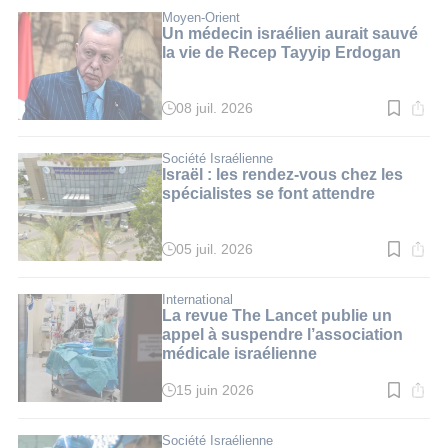
lecture
:
Moyen-Orient
3
Un médecin israélien aurait sauvé
min.
la vie de Recep Tayyip Erdogan
08 juil. 2026
Temps
de
lecture
:
Société Israélienne
2
Israël : les rendez-vous chez les
min.
spécialistes se font attendre
05 juil. 2026
Temps
de
lecture
:
International
2
La revue The Lancet publie un
min.
appel à suspendre l’association
médicale israélienne
15 juin 2026
Temps
de
lecture
:
Société Israélienne