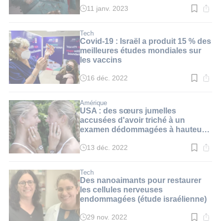
11 janv. 2023
Temps
de
lecture
:
Tech
2
Covid-19 : Israël a produit 15 % des
min.
meilleures études mondiales sur
les vaccins
16 déc. 2022
Temps
de
lecture
:
Amérique
3
USA : des sœurs jumelles
min.
accusées d'avoir triché à un
examen dédommagées à hauteur
d'1,5 million de dollars
13 déc. 2022
Temps
de
lecture
:
Tech
4
Des nanoaimants pour restaurer
min.
les cellules nerveuses
endommagées (étude israélienne)
29 nov. 2022
Temps