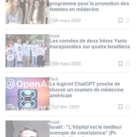
min.
programme pour la promotion des
femmes en médecine
20 mars 2023
Temps
de
lecture
:
Israël
4
Les cornées de deux frères Yaniv
min.
transplantées sur quatre Israéliens
08 mars 2023
Temps
de
lecture
:
Tech
3
Le logiciel ChatGPT proche de
min.
réussir un examen de médecine
américain
10 févr. 2023
Temps
de
lecture
:
Israël
3
Israël : "L'hôpital est le meilleur
min.
exemple de coexistence" (Pr.