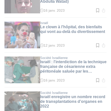
Abdulla Watad)
16 janv. 2023
Temps
de
lecture
:
Israël
2
Le clown à l'hôpital, des bienfaits
min.
qui vont au-delà du divertissement
12 janv. 2023
Temps
de
lecture
:
Société Israélienne
2
Israël : l'interdiction de la technique
min.
française de césarienne extra
péritonéale saluée par les
médecins
16 janv. 2023
Temps
de
lecture
:
Société Israélienne
3
Israël enregistre un nombre record
min.
de transplantations d'organes en
2022