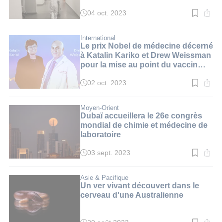
04 oct. 2023
Temps
de
lecture
:
International
2
Le prix Nobel de médecine décerné
min.
à Katalin Kariko et Drew Weissman
pour la mise au point du vaccin
contre le Covid
02 oct. 2023
Temps
de
lecture
:
Moyen-Orient
3
Dubaï accueillera le 26e congrès
min.
mondial de chimie et médecine de
laboratoire
03 sept. 2023
Temps
de
lecture
:
Asie & Pacifique
2
Un ver vivant découvert dans le
min.
cerveau d'une Australienne