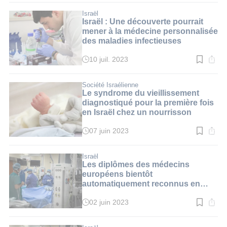
lecture
:
Israël
3
Israël : Une découverte pourrait
min.
mener à la médecine personnalisée
des maladies infectieuses
10 juil. 2023
Temps
de
lecture
:
Société Israélienne
2
Le syndrome du vieillissement
min.
diagnostiqué pour la première fois
en Israël chez un nourrisson
07 juin 2023
Temps
de
lecture
:
Israël
2
Les diplômes des médecins
min.
européens bientôt
automatiquement reconnus en
Israël ?
02 juin 2023
Temps
de
lecture
: