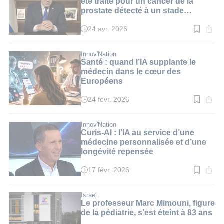
été traité pour un cancer de la
prostate détecté à un stade
précoce
24 avr. 2026
Temps
de
lecture
:
Innov'Nation
3
Santé : quand l’IA supplante le
min.
médecin dans le cœur des
Européens
24 févr. 2026
Temps
de
lecture
:
Innov'Nation
2
Curis-AI : l’IA au service d’une
min.
médecine personnalisée et d’une
longévité repensée
17 févr. 2026
Temps
de
lecture
:
Israël
3
Le professeur Marc Mimouni, figure
min.
de la pédiatrie, s’est éteint à 83 ans