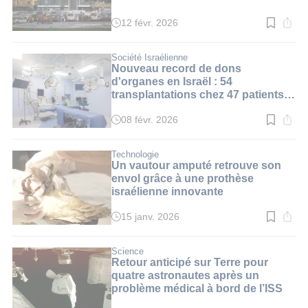
12 févr. 2026
Temps
de
lecture
:
Société Israélienne
2
Nouveau record de dons
min.
d'organes en Israël : 54
transplantations chez 47 patients
en un mois
08 févr. 2026
Temps
de
lecture
:
Technologie
3
Un vautour amputé retrouve son
min.
envol grâce à une prothèse
israélienne innovante
15 janv. 2026
Temps
de
lecture
:
Science
2
Retour anticipé sur Terre pour
min.
quatre astronautes après un
problème médical à bord de l’ISS