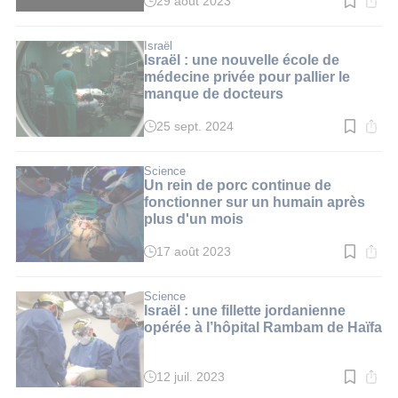
29 août 2023
Temps
de
lecture
:
Israël
3
Israël : une nouvelle école de
min.
médecine privée pour pallier le
manque de docteurs
25 sept. 2024
Temps
de
lecture
:
Science
2
Un rein de porc continue de
min.
fonctionner sur un humain après
plus d'un mois
17 août 2023
Temps
de
lecture
:
Science
2
Israël : une fillette jordanienne
min.
opérée à l’hôpital Rambam de Haïfa
12 juil. 2023
Temps
de