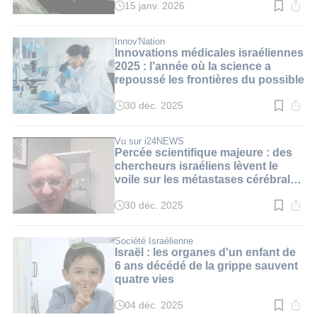
15 janv. 2026
Temps
de
lecture
:
Innov'Nation
3
Innovations médicales israéliennes
min.
2025 : l’année où la science a
repoussé les frontières du possible
30 déc. 2025
Temps
de
lecture
:
Vu sur i24NEWS
3
Percée scientifique majeure : des
min.
chercheurs israéliens lèvent le
voile sur les métastases cérébrales
du cancer du sein
30 déc. 2025
Temps
de
lecture
:
Société Israélienne
3
Israël : les organes d'un enfant de
min.
6 ans décédé de la grippe sauvent
quatre vies
04 déc. 2025
Temps