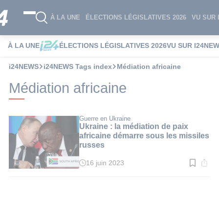
À LA UNE
ÉLECTIONS LÉGISLATIVES 2026
VU SUR 
À LA UNE
ÉLECTIONS LÉGISLATIVES 2026
VU SUR I24NE
i24NEWS
i24NEWS Tags index
Médiation africaine
Médiation africaine
Guerre en Ukraine
Ukraine : la médiation de paix
africaine démarre sous les missiles
russes
16 juin 2023
Temps
de
lecture
:
3
min.