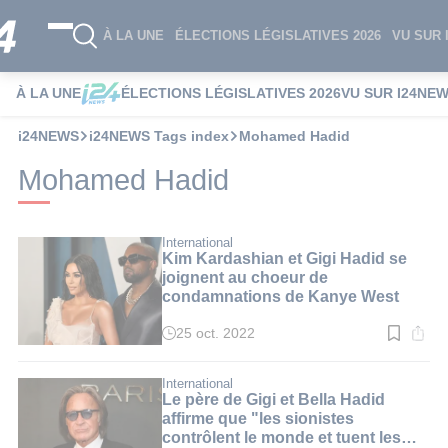
À LA UNE
ÉLECTIONS LÉGISLATIVES 2026
VU SUR 
À LA UNE
ÉLECTIONS LÉGISLATIVES 2026
VU SUR I24NE
i24NEWS
i24NEWS Tags index
Mohamed Hadid
Mohamed Hadid
International
Kim Kardashian et Gigi Hadid se
joignent au choeur de
condamnations de Kanye West
25 oct. 2022
Temps
de
lecture
:
International
3
Le père de Gigi et Bella Hadid
min.
affirme que "les sionistes
contrôlent le monde et tuent les