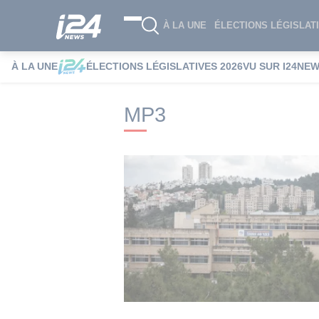
À LA UNE
ÉLECTIONS LÉGISLATI
À LA UNE
ÉLECTIONS LÉGISLATIVES 2026
VU SUR I24NE
i24NEWS
i24NEWS Tags index
MP3
MP3