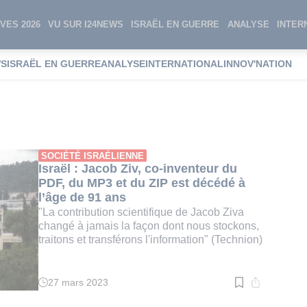
VES 2026
VU SUR I24NEWS
ISRAËL EN GUERRE
ANALYSE
INTER
WS
ISRAËL EN GUERRE
ANALYSE
INTERNATIONAL
INNOV'NATION
SOCIÉTÉ ISRAÉLIENNE
Israël : Jacob Ziv, co-inventeur du
PDF, du MP3 et du ZIP est décédé à
l’âge de 91 ans
"La contribution scientifique de Jacob Ziva
changé à jamais la façon dont nous stockons,
traitons et transférons l'information" (Technion)
27 mars 2023
Temps
de
lecture