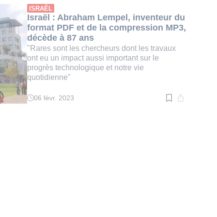
:
ISRAËL
3
Israël : Abraham Lempel, inventeur du
min.
format PDF et de la compression MP3,
décède à 87 ans
"Rares sont les chercheurs dont les travaux
ont eu un impact aussi important sur le
progrès technologique et notre vie
quotidienne"
06 févr. 2023
Temps
de
lecture
:
1
min.