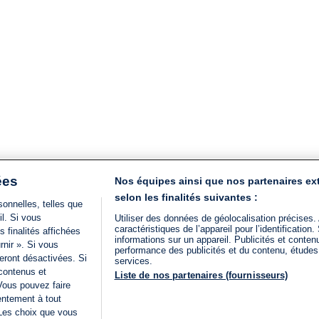
ées
Nos équipes ainsi que nos partenaires ex
selon les finalités suivantes :
onnelles, telles que
il. Si vous
Utiliser des données de géolocalisation précises.
caractéristiques de l’appareil pour l’identificatio
 finalités affichées
informations sur un appareil. Publicités et conte
rnir ». Si vous
performance des publicités et du contenu, étude
eront désactivées. Si
services.
 contenus et
Liste de nos partenaires (fournisseurs)
Vous pouvez faire
entement à tout
 Les choix que vous