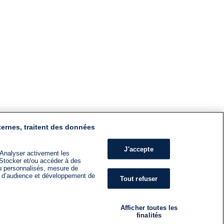
ternes, traitent des données
J'accepte
 Analyser activement les
n. Stocker et/ou accéder à des
nu personnalisés, mesure de
s d’audience et développement de
Tout refuser
Afficher toutes les
finalités