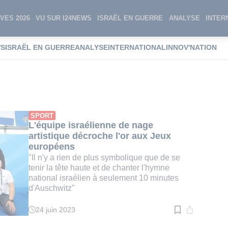
VES 2026
VU SUR I24NEWS
ISRAËL EN GUERRE
ANALYSE
INTER
WS
ISRAËL EN GUERRE
ANALYSE
INTERNATIONAL
INNOV'NATION
tistique
SPORT
L'équipe israélienne de nage
artistique décroche l'or aux Jeux
européens
"Il n'y a rien de plus symbolique que de se
tenir la tête haute et de chanter l'hymne
national israélien à seulement 10 minutes
d'Auschwitz"
24 juin 2023
Temps
de
lecture