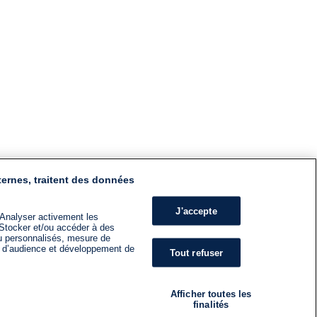
ternes, traitent des données
J'accepte
 Analyser activement les
n. Stocker et/ou accéder à des
nu personnalisés, mesure de
s d’audience et développement de
Tout refuser
Afficher toutes les
finalités