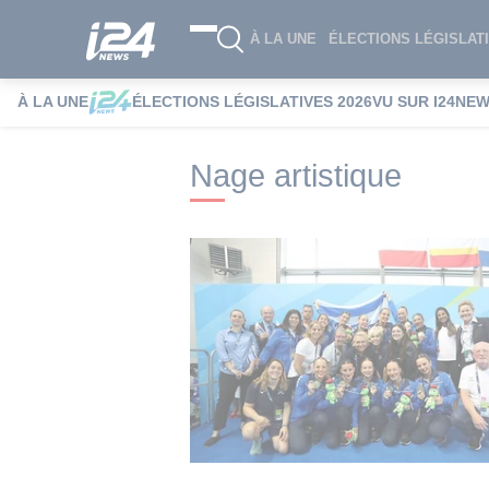
À LA UNE
ÉLECTIONS LÉGISLATI
À LA UNE
ÉLECTIONS LÉGISLATIVES 2026
VU SUR I24NE
i24NEWS
i24NEWS Tags index
Nage ar
Nage artistique