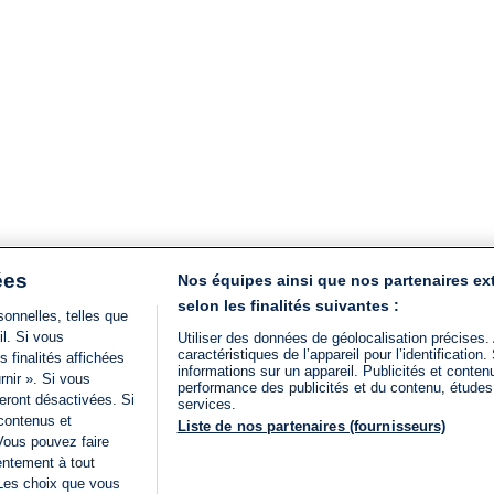
ées
Nos équipes ainsi que nos partenaires ex
selon les finalités suivantes :
onnelles, telles que
il. Si vous
Utiliser des données de géolocalisation précises.
caractéristiques de l’appareil pour l’identificatio
 finalités affichées
informations sur un appareil. Publicités et conte
rnir ». Si vous
performance des publicités et du contenu, étude
eront désactivées. Si
services.
 contenus et
Liste de nos partenaires (fournisseurs)
Vous pouvez faire
entement à tout
 Les choix que vous