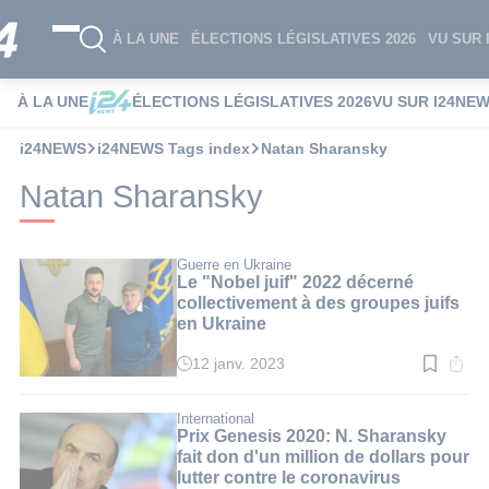
À LA UNE
ÉLECTIONS LÉGISLATIVES 2026
VU SUR 
À LA UNE
ÉLECTIONS LÉGISLATIVES 2026
VU SUR I24NE
i24NEWS
i24NEWS Tags index
Natan Sharansky
Natan Sharansky
Guerre en Ukraine
Le "Nobel juif" 2022 décerné
collectivement à des groupes juifs
en Ukraine
12 janv. 2023
Temps
de
lecture
:
International
3
Prix Genesis 2020: N. Sharansky
min.
fait don d'un million de dollars pour
lutter contre le coronavirus