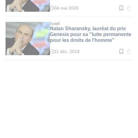
04 mai 2020
Temps
de
lecture
:
Israël
2
Natan Sharansky, lauréat du prix
min.
Genesis pour sa "lutte permanente
pour les droits de l'homme"
11 déc. 2019
Temps
de
lecture
:
2
min.