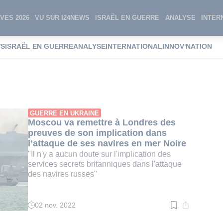
VES 2026
VU SUR I24NEWS
ISRAËL EN GUERRE
ANALYSE
INTER
WS
ISRAËL EN GUERRE
ANALYSE
INTERNATIONAL
INNOV'NATION
 russes
GUERRE EN UKRAINE
Moscou va remettre à Londres des
preuves de son implication dans
l’attaque de ses navires en mer Noire
"Il n'y a aucun doute sur l'implication des
services secrets britanniques dans l'attaque
des navires russes"
02 nov. 2022
Temps
de
lecture