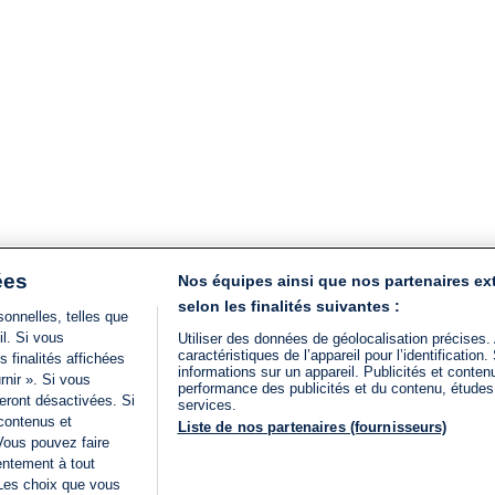
ées
Nos équipes ainsi que nos partenaires ex
selon les finalités suivantes :
onnelles, telles que
il. Si vous
Utiliser des données de géolocalisation précises.
caractéristiques de l’appareil pour l’identificatio
 finalités affichées
informations sur un appareil. Publicités et conte
rnir ». Si vous
performance des publicités et du contenu, étude
eront désactivées. Si
services.
 contenus et
Liste de nos partenaires (fournisseurs)
Vous pouvez faire
entement à tout
 Les choix que vous