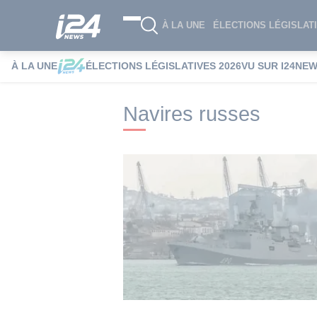
À LA UNE
ÉLECTIONS LÉGISLATI
À LA UNE
ÉLECTIONS LÉGISLATIVES 2026
VU SUR I24NE
i24NEWS
i24NEWS Tags index
Navires
Navires russes