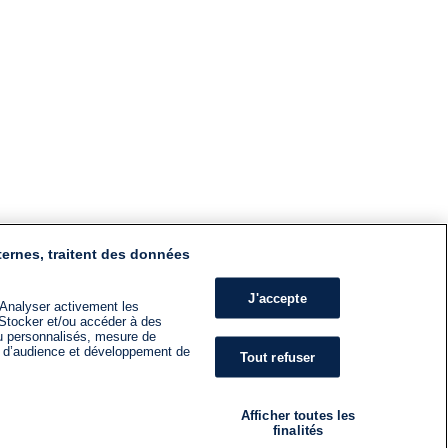
ternes, traitent des données
J'accepte
 Analyser activement les
n. Stocker et/ou accéder à des
nu personnalisés, mesure de
s d’audience et développement de
Tout refuser
Afficher toutes les
finalités