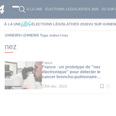
À LA UNE
ÉLECTIONS LÉGISLATIVES 2026
VU SUR 
À LA UNE
ÉLECTIONS LÉGISLATIVES 2026
VU SUR I24NE
i24NEWS
i24NEWS Tags index
nez
nez
France
France : un prototype de "nez
électronique" pour détecter le
cancer broncho-pulmonaire
dévoilé à Lille
06 déc. 2022
Temps
de
lecture
:
2
min.