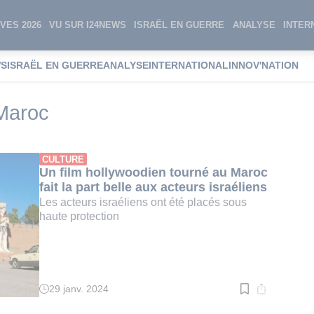
VES 2026
VU SUR I24NEWS
ISRAËL EN GUERRE
ANALYSE
INTER
WS
ISRAËL EN GUERRE
ANALYSE
INTERNATIONAL
INNOV'NATION
sation Israël/Maroc
/Maroc
CULTURE
Un film hollywoodien tourné au Maroc
fait la part belle aux acteurs israéliens
Les acteurs israéliens ont été placés sous
haute protection
29 janv. 2024
Temps
de
lecture