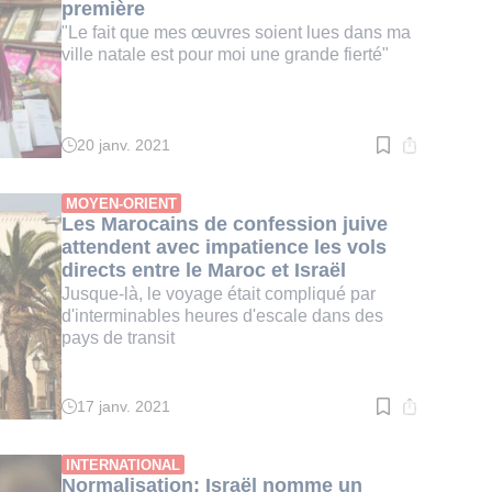
première
"Le fait que mes œuvres soient lues dans ma
ville natale est pour moi une grande fierté"
20 janv. 2021
Temps
de
lecture
:
MOYEN-ORIENT
2
Les Marocains de confession juive
min.
attendent avec impatience les vols
directs entre le Maroc et Israël
Jusque-là, le voyage était compliqué par
d'interminables heures d'escale dans des
pays de transit
17 janv. 2021
Temps
de
lecture
:
INTERNATIONAL
3
Normalisation: Israël nomme un
min.