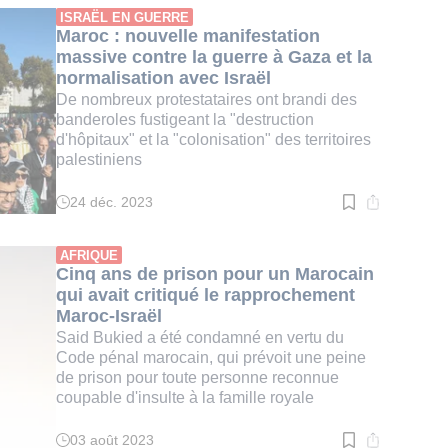
:
ISRAËL EN GUERRE
2
Maroc : nouvelle manifestation
min.
massive contre la guerre à Gaza et la
normalisation avec Israël
De nombreux protestataires ont brandi des
banderoles fustigeant la "destruction
d'hôpitaux" et la "colonisation" des territoires
palestiniens
24 déc. 2023
Temps
de
lecture
:
AFRIQUE
2
Cinq ans de prison pour un Marocain
min.
qui avait critiqué le rapprochement
Maroc-Israël
Said Bukied a été condamné en vertu du
Code pénal marocain, qui prévoit une peine
de prison pour toute personne reconnue
coupable d'insulte à la famille royale
03 août 2023
Temps