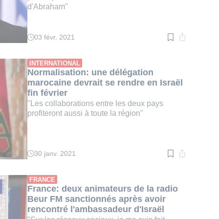
d'Abraham"
03 févr. 2021
Temps
de
lecture
:
INTERNATIONAL
3
Normalisation: une délégation
min.
marocaine devrait se rendre en Israël
fin février
"Les collaborations entre les deux pays
profiteront aussi à toute la région"
30 janv. 2021
Temps
de
lecture
:
FRANCE
2
France: deux animateurs de la radio
min.
Beur FM sanctionnés après avoir
rencontré l'ambassadeur d'Israël