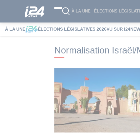
À LA UNE
ÉLECTIONS LÉGISLATI
À LA UNE
ÉLECTIONS LÉGISLATIVES 2026
VU SUR I24NE
i24NEWS
i24NEWS Tags index
Normali
Normalisation Israël