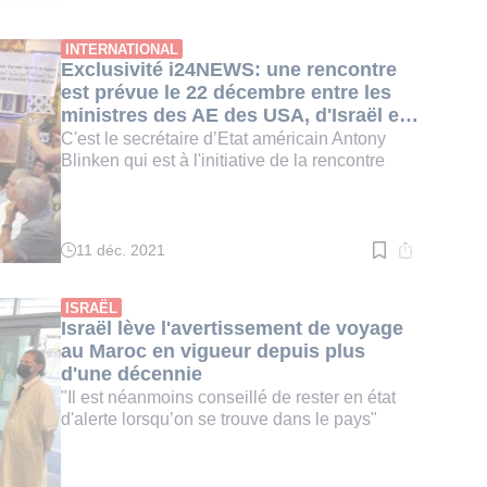
de
lecture
:
INTERNATIONAL
3
Exclusivité i24NEWS: une rencontre
min.
est prévue le 22 décembre entre les
ministres des AE des USA, d'Israël et
du Maroc pour célébrer l'accord
C'est le secrétaire d’Etat américain Antony
tripartite
Blinken qui est à l'initiative de la rencontre
11 déc. 2021
Temps
de
lecture
:
ISRAËL
2
Israël lève l'avertissement de voyage
min.
au Maroc en vigueur depuis plus
d'une décennie
"Il est néanmoins conseillé de rester en état
d'alerte lorsqu’on se trouve dans le pays"