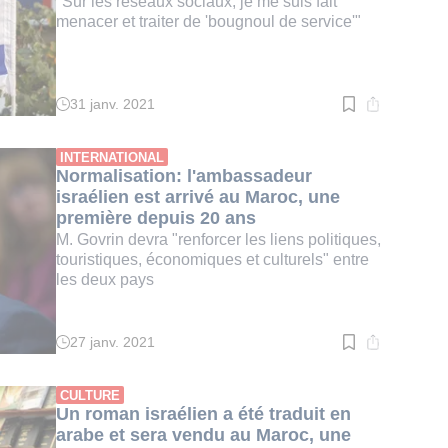
"Sur les réseaux sociaux, je me suis fait
menacer et traiter de 'bougnoul de service'"
31 janv. 2021
Temps
de
lecture
:
INTERNATIONAL
3
Normalisation: l'ambassadeur
min.
israélien est arrivé au Maroc, une
première depuis 20 ans
M. Govrin devra "renforcer les liens politiques,
touristiques, économiques et culturels" entre
les deux pays
27 janv. 2021
Temps
de
lecture
:
CULTURE
2
Un roman israélien a été traduit en
min.
arabe et sera vendu au Maroc, une