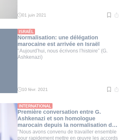
01 juin 2021
Temps
de
lecture
:
ISRAËL
2
Normalisation: une délégation
min.
marocaine est arrivée en Israël
"Aujourd'hui, nous écrivons l'histoire" (G.
Ashkenazi)
10 févr. 2021
Temps
de
lecture
:
INTERNATIONAL
2
Première conversation entre G.
min.
Ashkenazi et son homologue
marocain depuis la normalisation des
relations
"Nous avons convenu de travailler ensemble
pour rapidement mettre en œuvre les accords