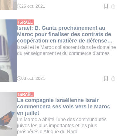
25 oct. 2021
Temps
de
lecture
:
ISRAËL
1
Israël: B. Gantz prochainement au
min.
Maroc pour finaliser des contrats de
coopération en matière de défense
(rapport)
Israël et le Maroc collaborent dans le domaine
du renseignement et du commerce d'armes
03 oct. 2021
Temps
de
lecture
:
ISRAËL
3
La compagnie israélienne Israir
min.
commencera ses vols vers le Maroc
en juillet
Le Maroc a abrité l'une des communautés
juives les plus importantes et les plus
prospères d'Afrique du Nord