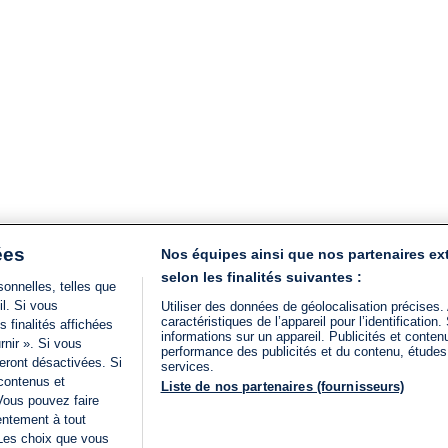
ées
Nos équipes ainsi que nos partenaires ex
selon les finalités suivantes :
onnelles, telles que
il. Si vous
Utiliser des données de géolocalisation précises.
caractéristiques de l’appareil pour l’identificatio
 finalités affichées
informations sur un appareil. Publicités et conte
rnir ». Si vous
performance des publicités et du contenu, étude
eront désactivées. Si
services.
 contenus et
Liste de nos partenaires (fournisseurs)
Vous pouvez faire
entement à tout
 Les choix que vous