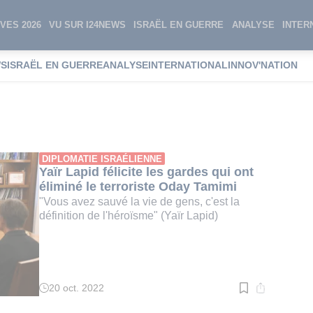
VES 2026
VU SUR I24NEWS
ISRAËL EN GUERRE
ANALYSE
INTER
WS
ISRAËL EN GUERRE
ANALYSE
INTERNATIONAL
INNOV'NATION
amimi
DIPLOMATIE ISRAÉLIENNE
Yaïr Lapid félicite les gardes qui ont
éliminé le terroriste Oday Tamimi
"Vous avez sauvé la vie de gens, c'est la
définition de l'héroïsme" (Yaïr Lapid)
20 oct. 2022
Temps
de
lecture