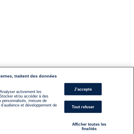
ternes, traitent des données
J'accepte
 Analyser activement les
n. Stocker et/ou accéder à des
nu personnalisés, mesure de
s d’audience et développement de
Tout refuser
Afficher toutes les
finalités