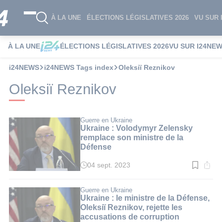
À LA UNE
ÉLECTIONS LÉGISLATIVES 2026
VU SUR 
À LA UNE
ÉLECTIONS LÉGISLATIVES 2026
VU SUR I24NE
i24NEWS
i24NEWS Tags index
Oleksiï Reznikov
Oleksiï Reznikov
Guerre en Ukraine
Ukraine : Volodymyr Zelensky
remplace son ministre de la
Défense
04 sept. 2023
Temps
de
lecture
:
Guerre en Ukraine
3
Ukraine : le ministre de la Défense,
min.
Oleksiï Reznikov, rejette les
accusations de corruption