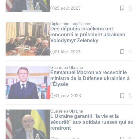
29 août 2023
Temps
de
lecture
:
Diplomatie Israélienne
3
Des députés israéliens ont
min.
rencontré le président ukrainien
Volodymyr Zelensky
21 févr. 2023
Temps
de
lecture
:
Guerre en Ukraine
3
Emmanuel Macron va recevoir le
min.
ministre de la Défense ukrainien à
l’Élysée
31 janv. 2023
Temps
de
lecture
:
Guerre en Ukraine
2
L'Ukraine garantit "la vie et la
min.
sécurité" aux soldats russes qui se
rendront