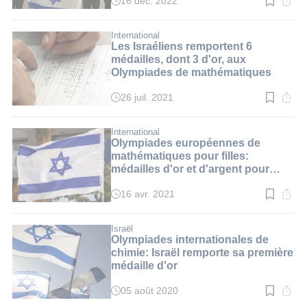
16 déc. 2022
Temps
de
lecture
:
International
2
Les Israéliens remportent 6
min.
médailles, dont 3 d'or, aux
Olympiades de mathématiques
26 juil. 2021
Temps
de
lecture
:
International
2
Olympiades européennes de
min.
mathématiques pour filles:
médailles d'or et d'argent pour
Israël
16 avr. 2021
Temps
de
lecture
:
Israël
2
Olympiades internationales de
min.
chimie: Israël remporte sa première
médaille d'or
05 août 2020
Temps
de