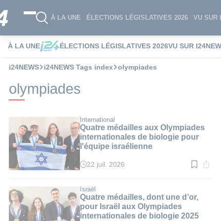
À LA UNE
ÉLECTIONS LÉGISLATIVES 2026
VU SUR 
À LA UNE
ÉLECTIONS LÉGISLATIVES 2026
VU SUR I24NE
i24NEWS
i24NEWS Tags index
olympiades
olympiades
International
Quatre médailles aux Olympiades
internationales de biologie pour
l'équipe israélienne
22 juil. 2026
Temps
de
lecture
:
Israël
2
Quatre médailles, dont une d’or,
min.
pour Israël aux Olympiades
internationales de biologie 2025