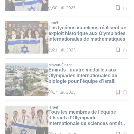
30 juil. 2025
Temps
de
lecture
:
Israël
2
Les lycéens israéliens réalisent un
min.
exploit historique aux Olympiades
internationales de mathématiques
21 juil. 2025
Temps
de
lecture
:
Moyen-Orient
3
Emirats : quatre médailles aux
min.
Olympiades internationales de
biologie pour l’équipe d’Israël
17 juil. 2023
Temps
de
lecture
:
Israël
2
Tous les membres de l'équipe
min.
d’Israël à l'Olympiade
internationale de sciences ont été
médaillés