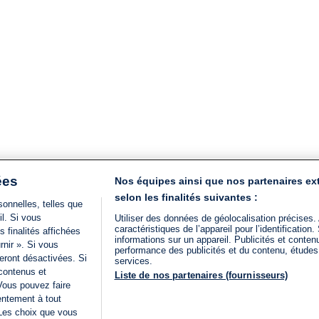
ées
Nos équipes ainsi que nos partenaires ex
selon les finalités suivantes :
onnelles, telles que
il. Si vous
Utiliser des données de géolocalisation précises.
caractéristiques de l’appareil pour l’identificatio
 finalités affichées
informations sur un appareil. Publicités et conte
rnir ». Si vous
performance des publicités et du contenu, étude
eront désactivées. Si
services.
 contenus et
Liste de nos partenaires (fournisseurs)
Vous pouvez faire
entement à tout
 Les choix que vous