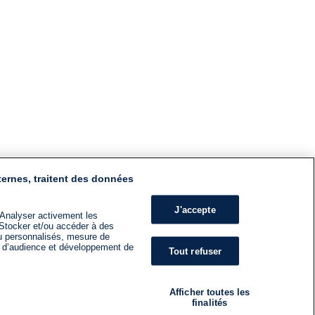
ternes, traitent des données
J'accepte
 Analyser activement les
n. Stocker et/ou accéder à des
nu personnalisés, mesure de
s d’audience et développement de
Tout refuser
Afficher toutes les
finalités