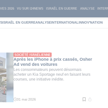
VES 2026
VU SUR I24NEWS
ISRAËL EN GUERRE
ANALYSE
INTER
WS
ISRAËL EN GUERRE
ANALYSE
INTERNATIONAL
INNOV'NATION
Ad
SOCIÉTÉ ISRAÉLIENNE
Après les iPhone à prix cassés, Osher
Ad vend des voitures
Les consommateurs peuvent désormais
acheter un Kia Sportage neuf en faisant leurs
courses, une initiative inédite.
31 mai 2026
Temps
de
lecture